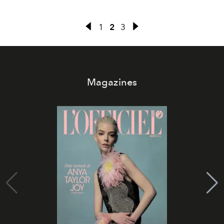
écologiques. Plus qu’une mode, un mode de vie.
1
2
3
Magazines