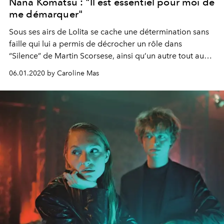
Nana Komatsu : "Il est essentiel pour moi de
me démarquer"
Sous ses airs de Lolita se cache une détermination sans
faille qui lui a permis de décrocher un rôle dans
“Silence” de Martin Scorsese, ainsi qu’un autre tout aussi
convoité : celui d’ambassadrice de la Maison Chanel. À
06.01.2020 by Caroline Mas
24 ans, la Japonaise Nana Komatsu, qui pose pour nous
avec le mannequin Serena Motola, est parée pour
conquérir la planète.