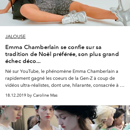
JALOUSE
Emma Chamberlain se confie sur sa
tradition de Noël préférée, son plus grand
échec déco...
Né sur YouTube, le phénomène Emma Chamberlain a
rapidement gagné les coeurs de la Gen-Z à coup de
vidéos ultra-réalistes, dont une, hilarante, consacrée à la
grande surface américaine The Dollar Store. A
18.12.2019 by Caroline Mas
l'occasion des fêtes de fin d'année, elle se confie sur sa
tradition de Noël préférée, son film de prédilection et
bien plus.