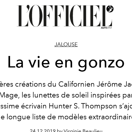
JALOUSE
La vie en gonzo
ères créations du Californien Jérôme J
Mage, les lunettes de soleil inspirées par
issime écrivain Hunter S. Thompson s’aj
e longue liste de modèles extraordinair
24.12.2019 by Virginie Beaulieu