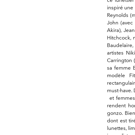
ce lunettie
inspiré une
Reynolds (m
John (avec 
Akira), Jea
Hitchcock, 
Baudelaire,
artistes Ni
Carrington 
sa femme B
modèle Fit
rectangulair
must-have. 
et femmes)
rendent ho
gonzo. Bien
dont est ti
lunettes, li