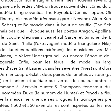
r d’exception sur Instagram. Parmi ses modèles revendi
 paire de lunettes JMM, on trouve souvent des icônes du c
odèle bling seventies The Reynold), Dennis Hopper, Ol
l’incroyable modèle très avant-garde Newton), Akira K
n Seberg et Belmondo dans À bout de souffle (The Seb
mais pas que. Il évoque aussi les poètes Aragon, Apollinai
 le couple d’écrivains Jean-Paul Sartre et Simone de B
ki de Saint Phalle (l’extravagant modèle triangulaire Niki
(des lunettes papillons extrêmes), les musiciens avec Mi
ianca, le Velvet Underground, ou encore l’époque de 
zgerald. Enfin, pour les férus de mode, les larg
es d’Yves Saint Laurent dans les seventies (Yves) sont d’or
Dernier coup d’éclat : deux paires de lunettes aviateur 
 en titanium et acétate aux verres de couleur ambre o
mmage à l’écrivain Hunter S. Thompson, fondateur du 
 nommées Duke (le surnom de Hunter) et Peyotl (la fle
rée la mescaline, une de ses drogues hallucinogènes pré
mitées à 500 et 350 exemplaires, sont inspirées par les m