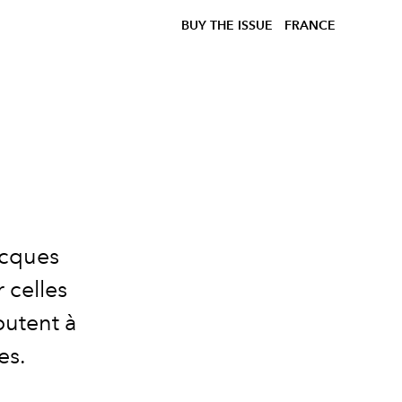
BUY THE ISSUE
FRANCE
acques
 celles
outent à
es.