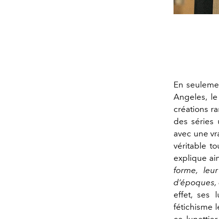
En seuleme
Angeles, le
créations ra
des séries 
avec une vr
véritable t
explique ain
forme, leu
d’époques, 
effet, ses 
fétichisme l