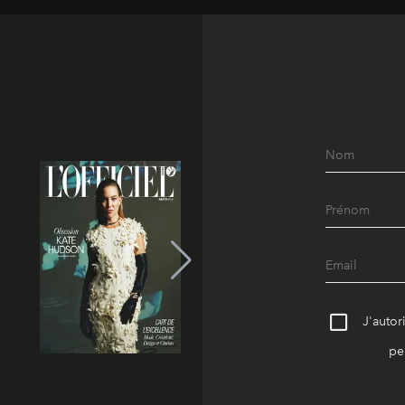
J'autor
pe