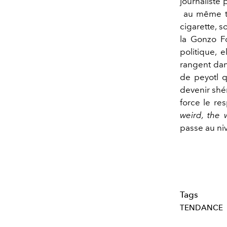
journaliste 
au même ti
cigarette, s
la Gonzo Fo
politique,
rangent dan
de peyotl q
devenir shé
force le re
weird, the 
passe au ni
Tags
TENDANCE