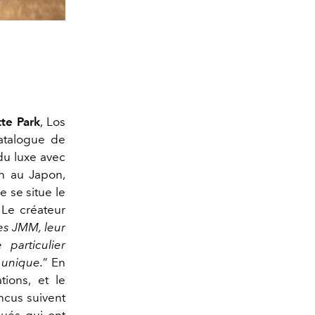
tte Park
, Los
talogue de
 du luxe avec
in au Japon,
 se situe le
 Le créateur
es JMM, leur
particulier
 unique.
” En
tions, et le
incus suivent