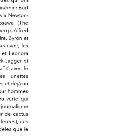
qués qui ont
inéma : Burt
ivia Newton-
urosawa (The
erg), Alfred
re, Byron et
eauvoir, les
) et Leonora
ck Jagger et
JFK avec le
es lunettes
es et déjà un
(pour hommes
u verte qui
journalisme
ur de cactus
férées), ces
odèles que le