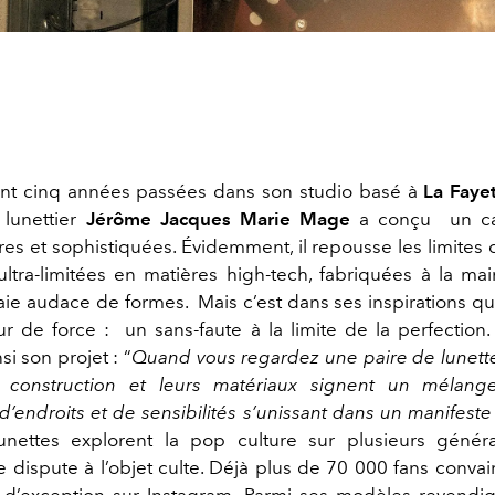
nt cinq années passées dans son studio basé à
La Faye
 lunettier
Jérôme Jacques Marie Mage
a conçu un ca
res et sophistiquées. Évidemment, il repousse les limites
ultra-limitées en matières high-tech, fabriquées à la ma
aie audace de formes. Mais c’est dans ses inspirations que
our de force : un sans-faute à la limite de la perfection.
si son projet : “
Quand vous regardez une paire de lunett
r construction et leurs matériaux signent un mélange 
d’endroits et de sensibilités s’unissant dans un manifeste
lunettes explorent la pop culture sur plusieurs généra
e dispute à l’objet culte. Déjà plus de 70 000 fans conva