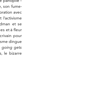
se panoplie –
, son fume-
boration avec
 l’activisme
adman et se
s et à fleur
crivain pour
nisme dingue
 going gets
, le bizarre