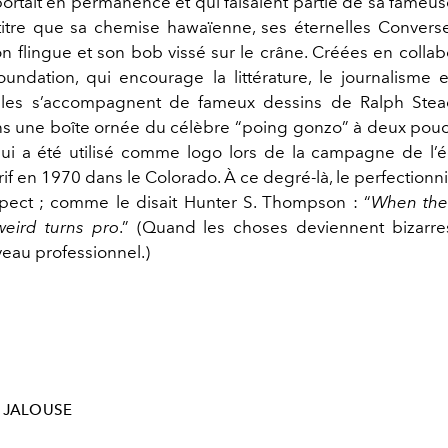
portait en permanence et qui faisaient partie de sa fameu
tre que sa chemise hawaïenne, ses éternelles Converse
on flingue et son bob vissé sur le crâne. Créées en colla
undation, qui encourage la littérature, le journalisme et
 elles s’accompagnent de fameux dessins de Ralph Ste
s une boîte ornée du célèbre “poing gonzo” à deux pouce
ui a été utilisé comme logo lors de la campagne de l’é
rif en 1970 dans le Colorado. À ce degré-là, le perfection
spect ; comme le disait Hunter S. Thompson : “
When the
weird turns pro
.” (Quand les choses deviennent bizarres
veau professionnel.)
JALOUSE