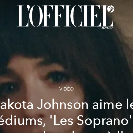
VIDÉO
akota Johnson aime l
diums, 'Les Soprano'