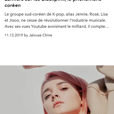
coréen
Le groupe sud-coréen de K-pop, alias Jennie, Rosé, Lisa
et Jisoo, ne cesse de révolutionner l’industrie musicale.
Avec ses vues Youtube avoisinant le milliard, il compte le
plus grand nombre d’abonnés au monde (31,4 millions).
11.12.2019 by Jalouse Chine
Que ce soit avec le single “Ddu-Du Ddu-Du” ou l’album
“Square Up”, personne ne lui résiste cette année.