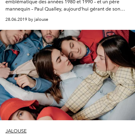
emblématique des années 1980 et 1990 – et un père
mannequin – Paul Qualley, aujourd’hui gérant de son
ranch. Ajoutez une enfance partagée entre le Missouri et
28.06.2019 by jalouse
la Caroline du Nord, sans télévision ni voisins, préservée
des frasques hollywoodiennes, et vous obtenez Rainey
Qualley.
JALOUSE