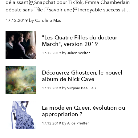
délaissant Snapchat pour TikTok, Emma Chamberlain
débute sans le savoir une incroyable success story
en 2017. La jeune femme incarne bien plus qu’un
17.12.2019 by Caroline Mas
produit né sur les réseaux sociaux. En deux ans, elle
est devenue un véritable phénomène de société.
"Les Quatre Filles du docteur
March", version 2019
17.12.2019 by Julien Welter
Découvrez Ghosteen, le nouvel
album de Nick Cave
17.12.2019 by Virginie Beaulieu
La mode en Queer, évolution ou
appropriation ?
17.12.2019 by Alice Pfeiffer