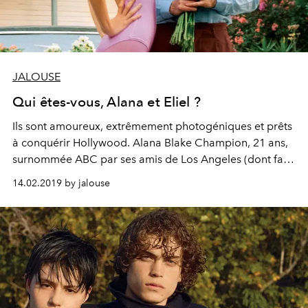
JALOUSE
Qui êtes-vous, Alana et Eliel ?
Ils sont amoureux, extrêmement photogéniques et prêts
à conquérir Hollywood. Alana Blake Champion, 21 ans,
surnommée ABC par ses amis de Los Angeles (dont fait
partie Lily-Rose Depp) et son boyfriend, Eliel Ford, 26
14.02.2019 by jalouse
ans, petit-fils de l’acteur Harrison Ford et assistant
réalisateur, commencent tout juste leur carrière, et
pourtant. Eliel Ford s’apprête à travailler pour Wes
Anderson sur son dernier projet de film en France, “The
French Dispatch”, et elle a déjà défilé pour Gucci et
Alessandro Michele au Palace à Paris en octobre.
Jalouse prend les paris sur ce joli couple.