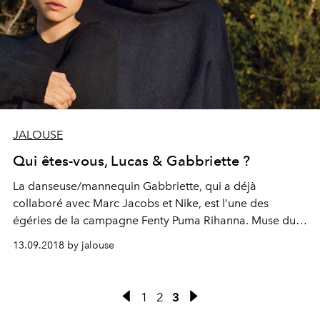
JALOUSE
Qui êtes-vous, Lucas & Gabbriette ?
La danseuse/mannequin Gabbriette, qui a déjà
collaboré avec Marc Jacobs et Nike, est l’une des
égéries de la campagne Fenty Puma Rihanna. Muse du
photographe de mode Tyrone Lebon, elle partage sa vie
13.09.2018 by jalouse
depuis plus de deux ans avec le musicien californien
Lucas Bin. Rencontre à la Jamaïque dans l’hôtel de
James Bond : le fameux GoldenEye.
1
2
3