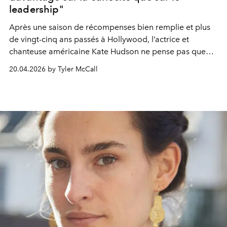
leadership"
Après une
saison de récompenses
bien remplie et plus
de
vingt-cinq ans passés
à Hollywood, l’actrice et
chanteuse
américaine
Kate Hudson ne pense pas que
tout
cela repose
(uniquement) sur elle.
“Au
fil des
20.04.2026 by Tyler McCall
années, j’ai surtout appris comment contribuer à un
projet, au sein d’une équipe.”