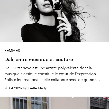
FEMMES
Dali, entre musique et couture
Dali Gutserieva
est une
artiste polyvalente
dont la
musique classique
constitue le cœur de l’expression.
Soliste internationale,
elle collabore avec de
grands
chefs d’orchestre et orchestres.
Parallèlement, elle
20.04.2026 by Faëlle Médy
explore
les arts visuels et la mode,
qu’elle
intègre
à son
identité scénique
comme
outils créatifs.
Son univers
mêle rigueur,
sens esthétique
et
recherche d’émotion,
enrichi par un
engagement sincère
dans des
actions