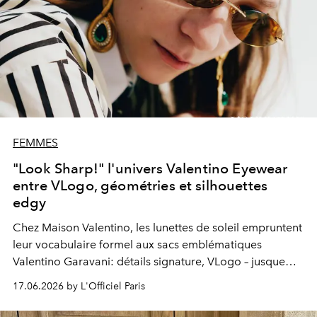
FEMMES
"Look Sharp!" l'univers Valentino Eyewear
entre VLogo, géométries et silhouettes
edgy
Chez Maison Valentino, les lunettes de soleil empruntent
leur vocabulaire formel aux sacs emblématiques
Valentino Garavani
: détails signature, VLogo – jusque
dans sa déclinaison cut out –, clous et strass ponctuent
17.06.2026 by L'Officiel Paris
les branches comme autant d’éléments d’ornement. À
l’inverse, les modèles optiques explorent une écriture