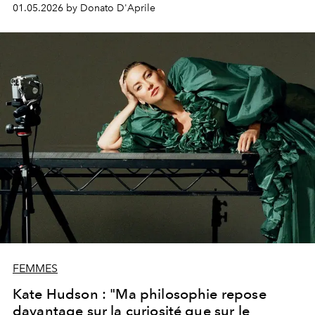
entre courage et imagination. Dans la vidéo officielle de
01.05.2026 by Donato D'Aprile
Runway
, l’un des morceaux clés de « Il diavolo veste
Prada 2 »,
Lady Gaga
en incarne toute l’essence, vêtue
d’une silhouette couture issue de la collection
printemps-été 2026.
FEMMES
Kate Hudson : "Ma philosophie repose
davantage sur la curiosité que sur le