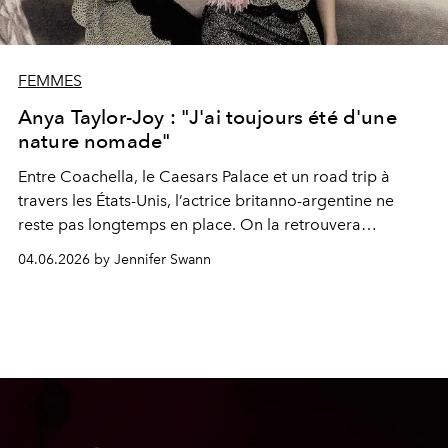
FEMMES
Anya Taylor-Joy : "J'ai toujours été d'une
nature nomade"
Entre
Coachella,
le Caesars Palace et un
road trip
à
travers les
États-Unis,
l’actrice britanno-argentine ne
reste pas longtemps
en place.
On la retrouvera
prochainement
dans
Lucky,
la
série estivale
d’Apple TV+.
04.06.2026 by Jennifer Swann
“J’étais attirée par l’idée
d’incarner un personnage qui
aspire à la stabilité, à s’enraciner et à créer des liens
solides, à ne pas avoir l’impression que le sol va se
dérober sous ses pieds.”