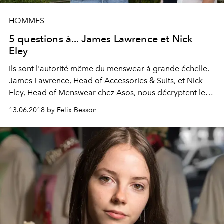
HOMMES
5 questions à... James Lawrence et Nick
Eley
Ils sont l'autorité même du menswear à grande échelle.
James Lawrence, Head of Accessories & Suits, et Nick
Eley, Head of Menswear chez Asos, nous décryptent les
mutation du mâle alpha en terme de style. Le temps de 5
13.06.2018 by Felix Besson
questions sur le plus beau rooftop de Florence, où ils
présentent leur collection printemps-été 2019 à
l'occasion du Pitti Uomo.