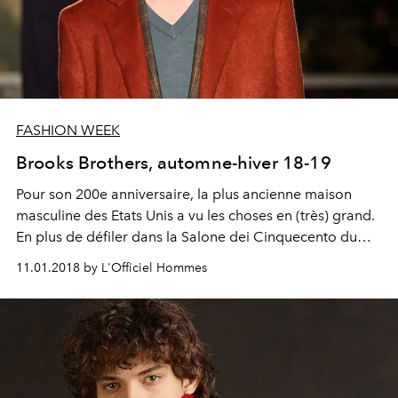
FASHION WEEK
Brooks Brothers, automne-hiver 18-19
Pour son 200e anniversaire, la plus ancienne maison
masculine des Etats Unis a vu les choses en (très) grand.
En plus de défiler dans la Salone dei Cinquecento du
Palazzo Vecchio à Florence et de s'offrir le meilleur
11.01.2018 by L'Officiel Hommes
casting de la saison so far, c'est une véritable
réinterprétation du businesswear made in the USA
qu'opère la marque. Fitté à souhait, un brin preppy,
légèrement décalé et extrêmement bien sentie, on parle
ici d'un carton planétaire.