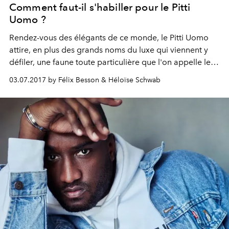
Comment faut-il s'habiller pour le Pitti
Uomo ?
Rendez-vous des élégants de ce monde, le Pitti Uomo
attire, en plus des grands noms du luxe qui viennent y
défiler, une faune toute particulière que l'on appelle les
"peacoks". Esthètes locaux ou internationaux, ils errent
03.07.2017 by Félix Besson & Héloïse Schwab
dans les allées du Salon en quête de reconnaissance et
dans un seul et même but : promouvoir le dandysme, le
vrai. Leçon de mode 100% ritale avec 5 d'entre eux.