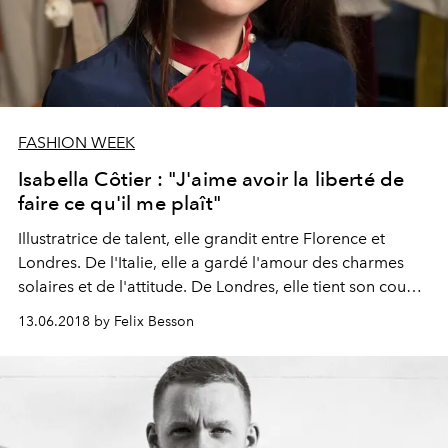
FASHION WEEK
Isabella Côtier : "J'aime avoir la liberté de
faire ce qu'il me plaît"
Illustratrice de talent, elle grandit entre Florence et
Londres. De l'Italie, elle a gardé l'amour des charmes
solaires et de l'attitude. De Londres, elle tient son coup
de crayon affirmé et son sens inné du colorama. C'est
13.06.2018 by Felix Besson
pour cette raison qu'Alessandro Michele, directeur
artistique de la maison Gucci, l'a invitée à s'exprimer sur
une série d'accessoires exclusivement disponibles au
Gucci Garden de Florence. Rencontre.