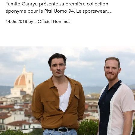
Fumito Ganryu présente sa première collection
éponyme pour le Pitti Uomo 94. Le sportswear,
omniprésent, s'entiche de codes marins, et affiche des
14.06.2018 by L'Officiel Hommes
lignes aussi pures qu'impeccablement pensées. Le
sartorial se transforme en scuba, le néoprène remplace
le molleton et le drap de laine. Une idée presque céleste
d'un jeune loup en bord de mer.