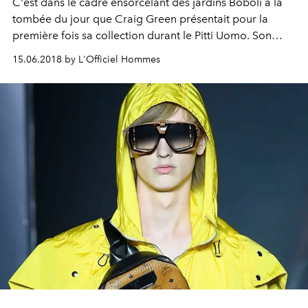
C'est dans le cadre ensorcelant des jardins Boboli à la
tombée du jour que Craig Green présentait pour la
première fois sa collection durant le Pitti Uomo. Son
nomadisme habituel prenait cette fois-ci une tournure
15.06.2018 by L'Officiel Hommes
plus romancée, comme le récit d'un enfant partant en
vacances pour la première fois. Imaginées comme une
armure chamarrée et fluide, les silhouettes ondulent au
contact de la légère brise, peignant le portrait d'une
jeunesse romantique mais émancipée.