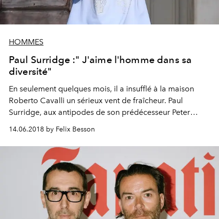
HOMMES
Paul Surridge :" J'aime l'homme dans sa
diversité"
En seulement quelques mois, il a insufflé à la maison
Roberto Cavalli un sérieux vent de fraîcheur. Paul
Surridge, aux antipodes de son prédécesseur Peter
Dundas, revoit sa copie de manière minimaliste et inscrit
14.06.2018 by Felix Besson
l'institution italienne dans le futur. Nous l'avons
rencontré à l'occasion de son premier défilé homme, cis
dans un couvent sur les hauteurs de Florence. Portrait.