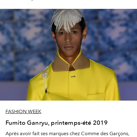
croire. L'idée ? Des silhouettes fluides, un peu rétro,
mais très efficaces, un sens edgy de la coupe, et une
omniprésence du sportswear, des pieds à la tête.
L'apanage d'une nouvelle jeunesse qui revendique la
liberté comme crédo, et s'émancipe des règles établies
pour en créer d'autres qui leurs sont propres.
FASHION WEEK
Fumito Ganryu, printemps-été 2019
Après avoir fait ses marques chez Comme des Garçons,