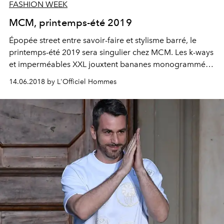
FASHION WEEK
MCM, printemps-été 2019
Épopée street entre savoir-faire et stylisme barré, le
printemps-été 2019 sera singulier chez MCM. Les k-ways
et imperméables XXL jouxtent bananes monogrammées
et pièces workwear en nylon. Le résultat ? Une vibe très
14.06.2018 by L'Officiel Hommes
Run DMC mais en pleine rave-party berlinoise.