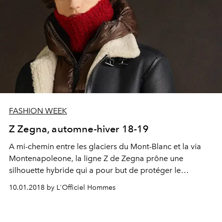
FASHION WEEK
Z Zegna, automne-hiver 18-19
A mi-chemin entre les glaciers du Mont-Blanc et la via
Montenapoleone, la ligne Z de Zegna prône une
silhouette hybride qui a pour but de protéger le
gentleman des frimas de l'hiver. Le drap de laine se
10.01.2018 by L'Officiel Hommes
mêle aux étoffes techniques, le code couleur alterne
références aux tire-fesses et celles, plus obséquieuses,
aux tailleurs de la capitale lombardienne. Une