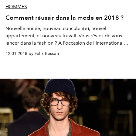
HOMMES
Comment réussir dans la mode en 2018 ?
Nouvelle année, nouveau concubin(e), nouvel
appartement, et nouveau travail. Vous rêviez de vous
lancer dans la fashion ? A l'occasion de l'International
Woolmark Prize au Pitti Uomo, nous avons demandé à
12.01.2018 by Felix Besson
Phillip Lim et Matthew Miller - le gagnant du prix
menswear de cette édition - de nous livrer leurs secrets
de la réussite. Histoire de voler la vedette à Karl avant
janvier prochain.