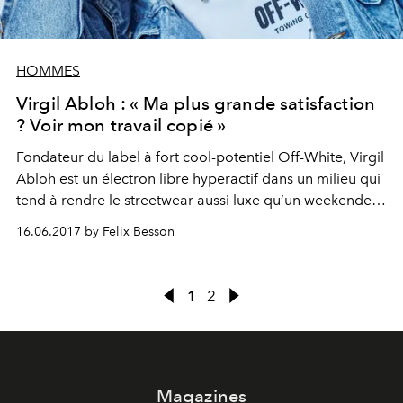
HOMMES
Virgil Abloh : « Ma plus grande satisfaction
? Voir mon travail copié »
Fondateur du label à fort cool-potentiel Off-White, Virgil
Abloh est un électron libre hyperactif dans un milieu qui
tend à rendre le streetwear aussi luxe qu’un weekender
en croco. Mais heureusement pour lui, sa démarche
16.06.2017 by Felix Besson
artistique ne s’arrête pas au vêtement : il matérialise les
désirs d’une génération Y à qui tout réussit. Et y parvient
avec une justesse encore inégalée.
1
2
Magazines