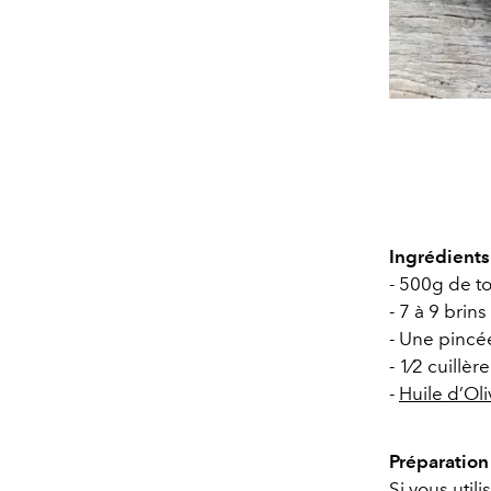
Ingrédients
- 500g de t
- 7 à 9 brin
- Une pincé
- 1⁄2 cuillèr
-
Huile d’Oli
Préparation 
Si vous util