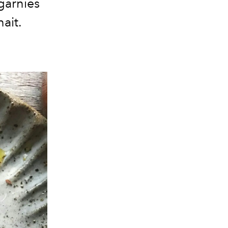
 garnies
ait.