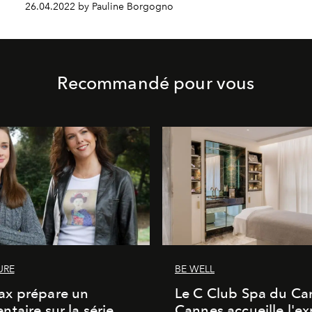
26.04.2022 by Pauline Borgogno
Recommandé pour vous
URE
BE WELL
x prépare un
Le C Club Spa du Car
taire sur la série
Cannes accueille l'ex