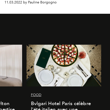
11.03.2022 by Pauline Borgogno
FOOD
lton
Bvlgari Hotel Paris célèbre
pertise
l'été italien avec une