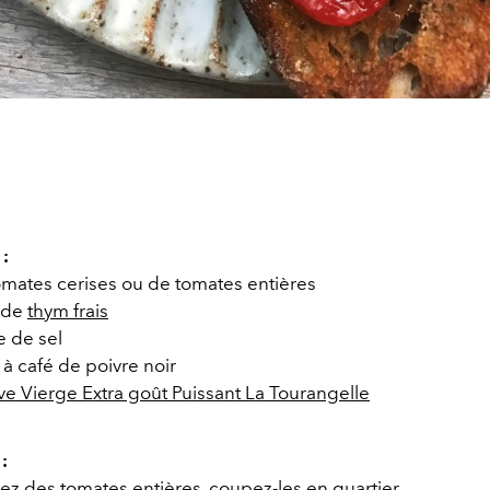
 :
omates cerises ou de tomates entières
s de
thym frais
e de sel
e à café de poivre noir
ve Vierge Extra goût Puissant La Tourangelle
:
isez des tomates entières, coupez-les en quartier.