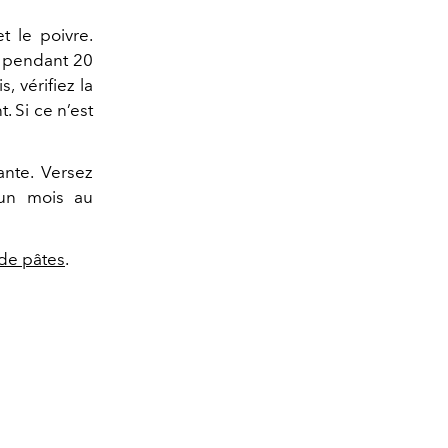
t le poivre.
r pendant 20
 vérifiez la
. Si ce n’est
ante. Versez
 un mois au
de pâtes
.