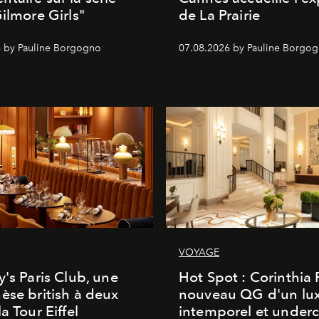
Gilmore Girls"
de La Prairie
 by Pauline Borgogno
07.08.2026 by Pauline Borgo
VOYAGE
y's Paris Club, une
Hot Spot : Corinthia
èse british à deux
nouveau QG d'un lu
a Tour Eiffel
intemporel et under