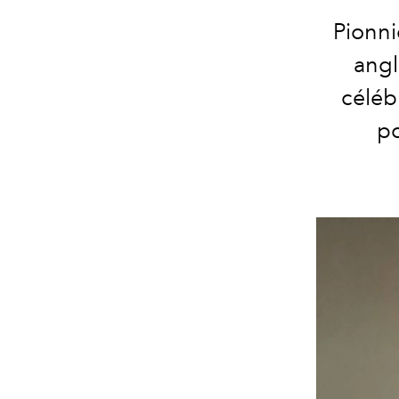
Pionni
angl
céléb
po