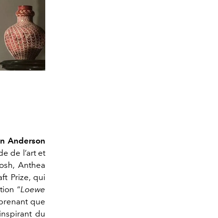
an Anderson
 de l’art et
tosh, Anthea
t Prize, qui
tion “
Loewe
rprenant que
inspirant du