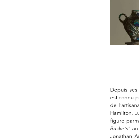
Depuis ses
est connu p
de l’artisa
Hamilton, L
figure parm
Baskets
” au
Jonathan An