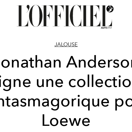
JALOUSE
Jonathan Anderso
igne une collecti
ntasmagorique p
Loewe