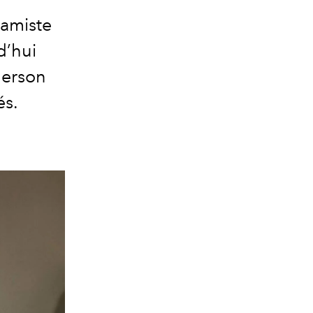
ramiste
d’hui
derson
és.