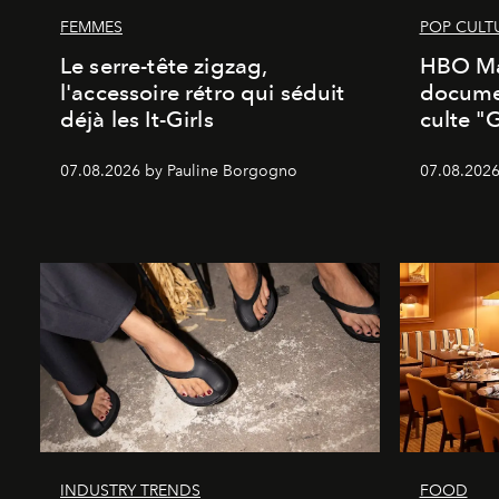
FEMMES
POP CULT
Le serre-tête zigzag,
HBO Ma
l'accessoire rétro qui séduit
documen
déjà les It-Girls
culte "
07.08.2026 by Pauline Borgogno
07.08.2026
INDUSTRY TRENDS
FOOD