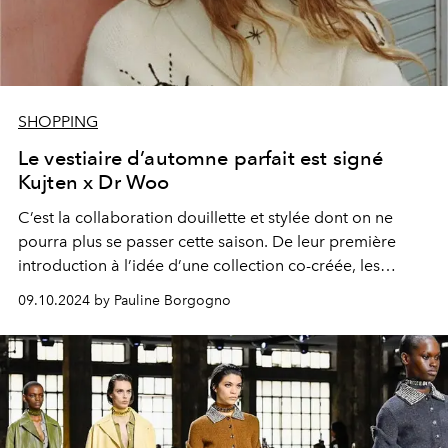
SHOPPING
Le vestiaire d’automne parfait est signé
Kujten x Dr Woo
C’est la collaboration douillette et stylée dont on ne
pourra plus se passer cette saison. De leur première
introduction à l’idée d’une collection co-créée, les
fondatrices de Kujten, Carole Benaroya & Stéphanie
09.10.2024 by Pauline Borgogno
Eriksson, et le tatoueur californien Dr Woo nous en ont
révélé davantage quant à cette capsule ultra désirable.
Rencontre.