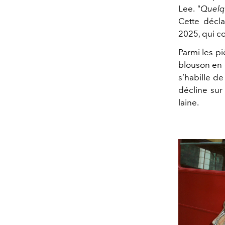
Lee.
"Quelq
Cette décl
2025, qui c
Parmi les pi
blouson en c
s’habille d
décline sur
laine.