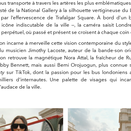
ous transporte à travers les artères les plus emblématiqu
sté de la National Gallery à la silhouette vertigineuse d
par l’effervescence de Trafalgar Square. À bord d’un
 icône indiscutable de la ville —, la caméra saisit Lond
erpétuel, où passé et présent se croisent à chaque coin 
ion incarne à merveille cette vision contemporaine du sty
u musicien Jimothy Lacoste, auteur de la bande-son ori
n retrouve la magnétique Nora Attal, la fraîcheur de R
Libby Bennett, mais aussi Bemi Orojuogun, plus connue
ty
sur TikTok, dont la passion pour les bus londoniens 
liers d’internautes. Une palette de visages qui inca
l’audace de la ville.