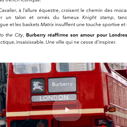
Cavalier
, à l’allure équestre, croisent le chemin des moca
ur un talon et ornés du fameux
Knight stamp
, tan
gue
et les baskets
Matrix
insufflent une touche sportive et
to the City
,
Burberry
réaffirme son amour pour Londre
ectique, insaisissable. Une ville qui ne cesse d’inspirer.
Play