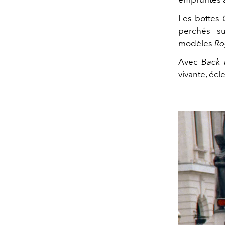
Les bottes
perchés s
modèles
Ro
Avec
Back 
vivante, écl