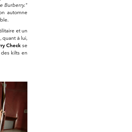
e Burberry."
ion automne
ble.
litaire et un
 quant à lui,
rry Check
se
des kilts en