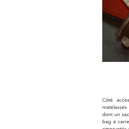
Côté acces
matelassés 
dont un sac
bag à carre
empruntés a