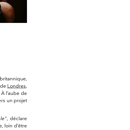
britannique,
e de
Londres
,
. À l’aube de
ers un projet
le"
,
déclare
e, loin d’être