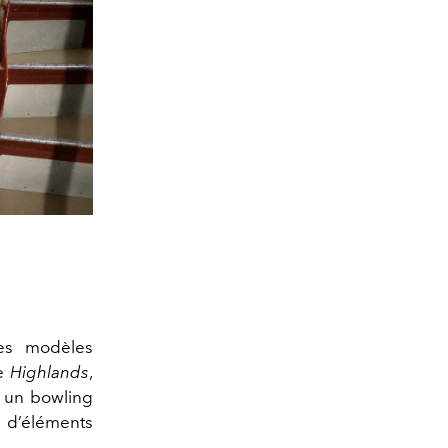
des modèles
e
Highlands
,
t un bowling
e d’éléments