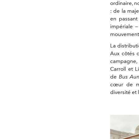
ordinaire, n
: de la maje
en passant 
impériale —
mouvement p
La distribut
Aux côtés d
campagne, o
Carroll et 
de
Bus Aun
cœur de mil
diversité et 