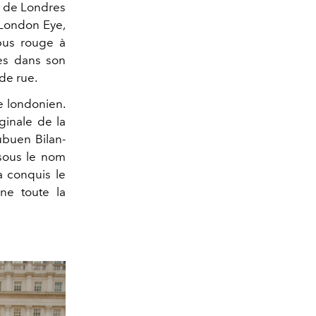
es de Londres
u London Eye,
 bus rouge à
res dans son
de rue.
le londonien.
ginale de la
ubuen Bilan-
 sous le nom
a conquis le
rne toute la