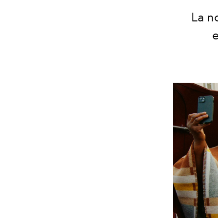
La n
e