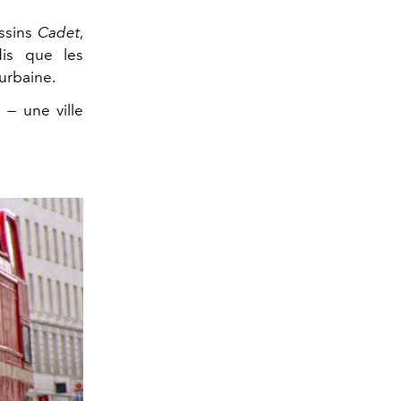
ssins
Cadet
,
dis que les
 urbaine.
s
— une ville