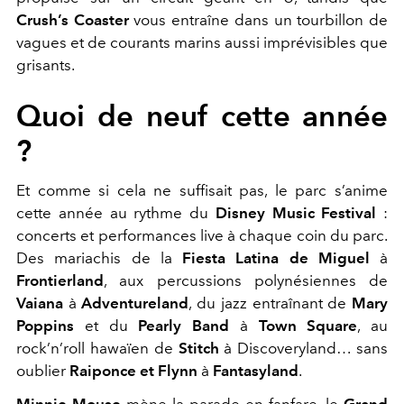
Crush’s Coaster
vous entraîne dans un tourbillon de
vagues et de courants marins aussi imprévisibles que
grisants.
Quoi de neuf cette année
?
Et comme si cela ne suffisait pas, le parc s’anime
cette année au rythme du
Disney Music Festival
:
concerts et performances live à chaque coin du parc.
Des mariachis de la
Fiesta Latina de Miguel
à
Frontierland
, aux percussions polynésiennes de
Vaiana
à
Adventureland
, du jazz entraînant de
Mary
Poppins
et du
Pearly Band
à
Town Square
, au
rock’n’roll hawaïen de
Stitch
à Discoveryland… sans
oublier
Raiponce et Flynn
à
Fantasyland
.
Minnie Mouse
mène la parade en fanfare, le
Grand