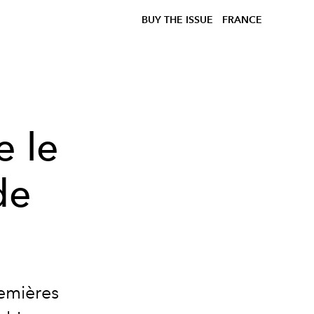
BUY THE ISSUE
FRANCE
e le
de
remières