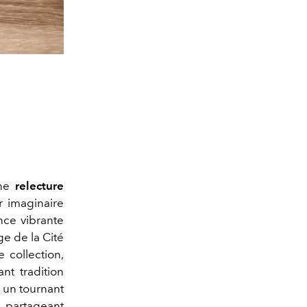
une
relecture
r imaginaire
nce vibrante
e de la Cité
 collection,
t tradition
 un tournant
, partageant