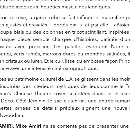
ttitude avec ses silhouettes masculines iconiques.
r de rêve, la garde-robe se fait raffinée et magnifiée par
 ajustés et cravatés — portés par lui et par elle — côtoi
oupe biais ou des colonnes en tricot scintillant. Inspiré
chaque pièce semble chargée d’histoires, patinée d’u
isitée avec précision. Les palettes évoquent l’après-
rlot, verts fumés, marrons dorés ou menthes satinées, i
en cristaux ou lurex. Et le cuir, lisse ou embossé façon Prin
mière avec une intensité cinématographique.
es au patrimoine culturel de L.A. se glissent dans les moi
 inspirées des intérieurs mythiques de lieux comme le 
an’s Chinese Theatre, roses sculptées dans l’or et acc
 Déco. Côté féminin, le sac clutch fait une entrée remar
nettes ornées de détails précieux signent une nouvell
lywoodien.
AMIRI
, Mike Amiri
ne se contente pas de présenter une co