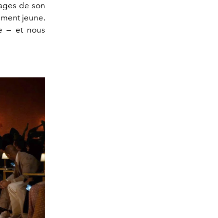
nages de son
ement jeune.
e — et nous