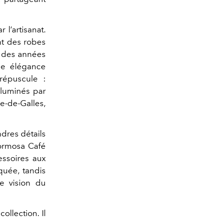
 l’artisanat.
ent des robes
es des années
ne élégance
crépuscule :
lluminés par
ce-de-Galles,
ndres détails
Formosa Café
essoires aux
quée, tandis
e vision du
llection. Il