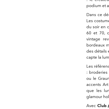
podium et a
Dans ce déco
Les costumes
du soir en c
60 et 70, 
vintage rev
bordeaux me
des détails 
capte la lu
Les référenc
: broderies
ou le Graum
accents Art
que les lu
glamour hol
Avec
Club