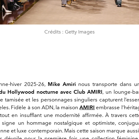
Crédits : Getty Images
omne-hiver 2025-26,
Mike Amiri
nous transporte dans 
du Hollywood nocturne avec Club AMIRI
, un lounge-ba
re tamisée et les personnages singuliers capturent l’esse
les. Fidèle à son ADN, la maison
AMIRI
embrasse l’héritag
out en insufflant une modernité affirmée. À travers cette
i
signe un hommage nostalgique et optimiste, conjuguan
nne et luxe contemporain. Mais cette saison marque aussi
ur dévoile pour la première fois une collection féminine