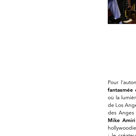
Pour l'aut
fantasmée 
où la lumiè
de Los Ange
des Anges t
Mike Amir
hollywoodie
: le créate