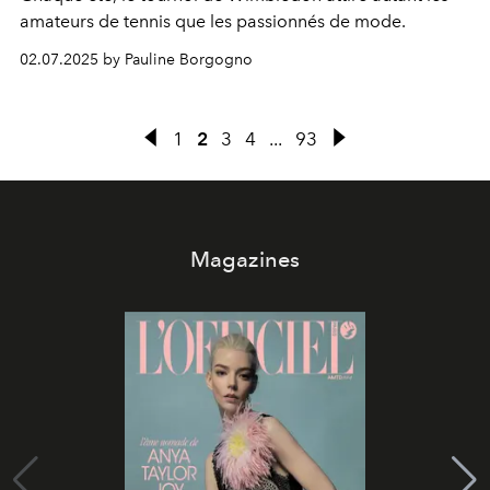
amateurs de tennis que les passionnés de mode.
02.07.2025 by Pauline Borgogno
1
2
3
4
...
93
Magazines