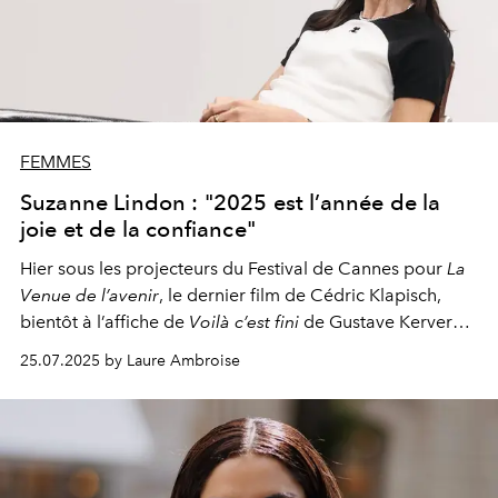
FEMMES
Suzanne Lindon : "2025 est l’année de la
joie et de la confiance"
Hier sous les projecteurs du Festival de Cannes pour
La
Venue de l’avenir
, le dernier film de Cédric Klapisch,
bientôt à l’affiche de
Voilà c’est fini
de Gustave Kervern,
et co-scénariste du très attendu
Le Cri des gardes
signé
25.07.2025 by Laure Ambroise
Claire Denis qui sortira l’an prochain, Suzanne Lindon,
25 ans,
confirme un talent rare.