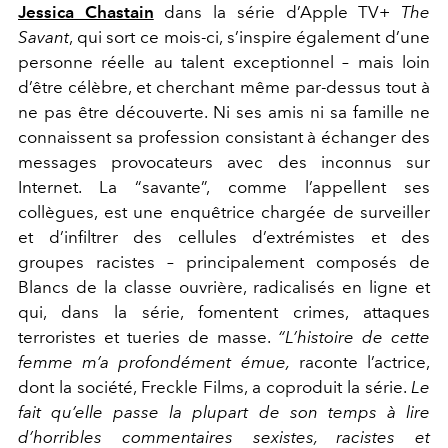
Jessica Chastain
dans la série d’Apple
TV+
The
Savant
, qui sort ce mois-ci, s’inspire également d’une
personne réelle au talent exceptionnel – mais loin
d’être célèbre,
et cherchant même par-dessus tout à
ne pas être découverte. Ni
ses amis ni sa famille ne
connaissent sa profession consistant
à échanger des
messages provocateurs avec des inconnus sur
Internet.
La “savante”, comme l’appellent ses
collègues
, est une enquêtrice chargée de surveiller
et d’infiltrer des cellules d’extrémistes et
des
groupes racistes – principalement
composés de
Blancs de la classe
ouvrière, radicalisés en ligne et
qui, dans la série, fomentent
crimes, attaques
terroristes
et tueries de masse.
“L’hi
stoire de cette
femme m’a
profondément émue,
raconte
l’actrice,
dont la société,
Freckle Films, a coproduit
la série.
Le
fait qu’elle pas
se la plupart de son temps à
lire
d’horribles commentaires
sexistes, racistes et