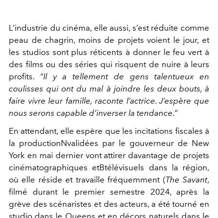
L’industrie du cinéma, elle aussi, s’est réduite comme
peau de
chagrin, moins de projets voient le jour, et
les studios sont plus
réticents à donner le feu vert à
des films ou des séries qui ri
squent de nuire à leurs
profits.
“Il y a tellement de gens talen
tueux en
coulisses qui ont du mal à joindre les deux bouts, à
fai
re vivre leur famille, raconte l’actrice. J’espère que
nous serons capable d’inverser la tendance.”
En attendant, elle espère que les in
citations fiscales à
la productionN
validées par le gouverneur de
New
York en mai dernier vont
attirer davantage de projets
cinématographiques etB
télévisuels dans la région,
où elle réside et travaille
fréquemment (
The Sa
vant
,
filmé durant le pre
mier semestre 2024, après
la
grève des scénaristes et
des acteurs, a été tourné
en
studio dans le Queens
et en décors naturels dans
le