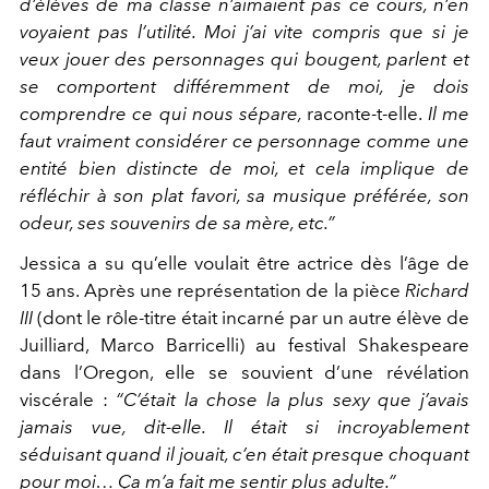
d’élèves de ma classe n’aimaient pas
ce cours, n’en
voyaient pas l’utilité. Moi j’ai vite compris que si je
veux jouer des personnages qui bougent, parlent et
se comportent
différemment de moi, je dois
comprendre ce qui nous
sépare,
raconte-t-elle.
Il me
faut vraiment
considérer ce personnage comme une
entité
bien distincte de moi, et cela implique
de
réfléchir à son plat favori, sa mu
sique préférée, son
odeur, ses sou
venirs de sa mère, etc.”
Jessica a su qu’elle voulait
être actrice dès l’âge de
15 ans. Après une repré
sentation de la pièce
Ri
chard
III
(dont le rôle-ti
tre était incarné par un
autre élève de
Juilliard,
Marco Barricelli) au fe
stival Shakespeare
dans
l’Oregon, elle se souvient
d’une révélation
viscérale :
“C’était la chose la plus sexy que
j’avais
jamais vue, dit-elle. Il
était si incroyablement
séduisant
quand il jouait, c’en était presque cho
quant
pour moi… Ça m’a fait me sentir
plus adulte.”