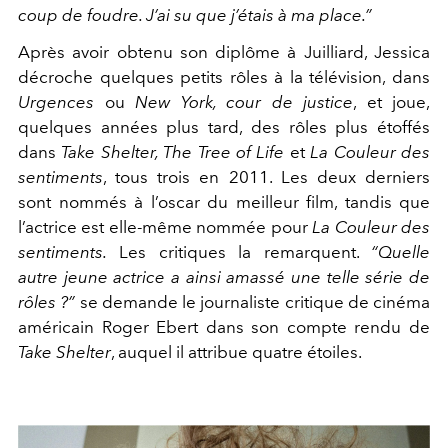
coup de foudre. J’ai su que j’étais
à ma place.”
Après avoir obtenu son diplôme à Juilliard, Jessica
décroche
quelques petits rôles à la télévision, dans
Urgences
ou
New York,
cour de justice
, et joue,
quelques années plus tard, des rôles plus
étoffés
dans
Take Shelter, The Tree of Life
et
La Couleur des
sen
timents
, tous trois en 2011. Les deux derniers
sont nommés
à l’oscar du meilleur film, tandis que
l’actrice est elle-même
nommée pour
La Couleur des
sentiments.
Les critiques la re
marquent.
“Quelle
autre jeune actrice a ainsi amassé une telle série
de
rôles ?”
se demande le journaliste critique de cinéma
améri
cain Roger Ebert dans son compte rendu de
Take Shelter
, au
quel il attribue quatre étoiles.