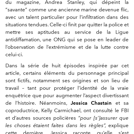
du magazine, Andrea Stanley,
qui dépeint la
“savante” comme une ancienne marine devenue
flic,
avec un talent particulier pour l’infiltration dans des
situa
tions tendues. Celle-ci finit par quitter la police et
mettre ses
aptitudes au service de la Ligue
antidiffamation, une ONG
qui se pose en leader de
l’observation de l’extrémisme et de la
lutte contre
celui-ci.
Dans la série de huit épisodes inspirée par cet
article, certains
éléments du personnage principal
sont fictifs, notamment ses
origines et son lieu de
travail – tant pour protéger l’identité de
la vraie
enquêtrice que pour augmenter l’aspect divertissant
de l’histoire. Néanmoins,
Jessica Chastain
et sa
coproductrice,
Kelly Carmichael, ont consulté le FBI
et d’autres sources po
licières
“pour [s’]assurer que
les choses étaient faites dans les règles”,
explique
cette dernière. Jessica raconte qu’elle s’est