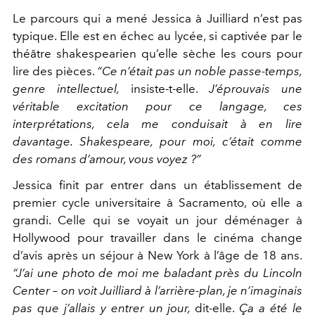
Le parcours qui a mené Jessica à Juilliard n’est
pas
typique. Elle est en échec au lycée, si captivée par
le
théâtre shakespearien qu’elle sèche les cours pour
lire des
pièces.
“Ce n’était pas un noble passe-temps,
genre intellectuel,
insiste-t-elle.
J’éprouvais une
véritable excitation pour ce lan
gage, ces
interprétations, cela me conduisait à en lire
davantage.
Shakespeare, pour moi, c’était comme
des romans d’amour, vous
voyez ?”
Jessica finit par entrer dans un établissement de
premier cycle
universitaire à Sacramento, où elle a
grandi. Celle qui se voyait
un jour déménager à
Hollywood pour travailler dans le cinéma
change
d’avis après un séjour à New York à l’âge de 18 ans.
“J’ai une photo de moi me baladant près du Lincoln
Center – on
voit Juilliard à l’arrière-plan, je n’imaginais
pas que j’allais y
en
trer un jour,
dit-elle.
Ça a été le