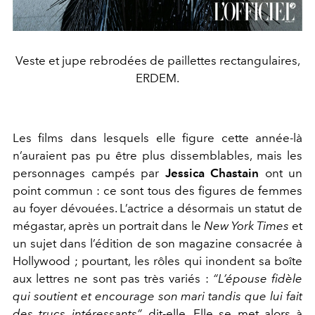
Veste et jupe rebrodées de paillettes rectangulaires,
ERDEM.
Les films dans lesquels elle figure cette année-là
n’auraient pas
pu être plus dissemblables, mais les
personnages campés par
Jessica Chastain
ont un
point commun : ce sont tous des fi
gures de femmes
au foyer dévouées. L’actrice a désormais un
statut de
mégastar, après un portrait dans le
New York Times
et
un sujet dans l’édition de son magazine con
sacrée à
Hollywood ; pourtant, les rôles qui
inondent sa boîte
aux lettres ne sont pas
très variés :
“L’épouse fidèle
qui soutient
et encourage son mari tandis que lui
fait
des trucs intéressants”,
dit-elle.
Elle se met alors à