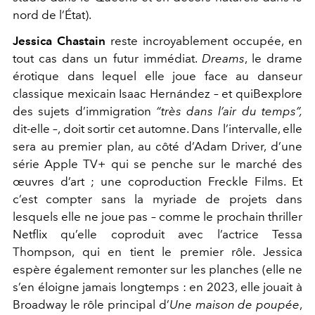
nord de l’État).
Jessica Chastain
reste in
croyablement occupée, en
tout
cas dans un futur immédiat.
Dreams
, le drame
érotique dans
lequel elle joue face au danseur
clas
sique mexicain Isaac Hernández – et quiB
explore
des sujets d’immigration
“très dans l’air
du temps”,
dit-elle –, doit sortir cet automne. Dans l’intervalle,
elle
sera au premier plan, au côté d’Adam Driver, d’une
série
Apple TV+ qui se penche sur le marché des
œuvres d’art ; une
coproduction Freckle Films. Et
c’est compter sans la myriade
de projets dans
lesquels elle ne joue pas – comme le prochain
thriller
Netflix qu’elle coproduit avec l’actrice Tessa
Thom
pson, qui en tient le premier rôle. Jessica
espère également re
monter sur les planches (elle ne
s’en éloigne jamais longtemps :
en 2023, elle jouait à
Broadway le rôle principal d’
Une maison
de poupée
,