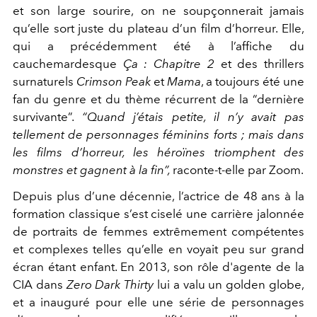
et son large sourire, on ne soupçonnerait jamais
qu’elle
sort juste du plateau d’un film d’horreur. Elle,
qui a précédem
ment été à l’affiche du
cauchemardesque
Ça : Chapitre 2
et des
thrillers
surnaturels
Crimson Peak
et
Mama
, a toujours été une
fan du genre et du thème récurrent de la “dernière
survivan
te”.
“Quand j’étais petite, il n’y avait pas
tellement de personnages
féminins forts ; mais dans
les films d’horreur, les héroïnes triomphent
des
monstres et gagnent à la fin”,
raconte-t-elle par Zoom.
Depuis plus d’une décennie, l’actrice de 48 ans à la
forma
tion classique s’est ciselé une carrière jalonnée
de portraits de
femmes extrêmement compétentes
et complexes telles qu’elle
en voyait peu sur grand
écran étant enfant. En 2013, son rôle d'agente
de la
CIA dans
Zero Dark Thirty
lui a valu un gol
den globe,
et a inauguré pour elle une série de personnages