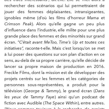
rechercher
des scénarios qui lui permet
traient de
jouer des femmes
déplaisantes, intransigean
tes,
ignobles même (d’où
les films d’horreur
Mama
et
Crimson Peak
). Alors
qu’elle gagne un peu plus
d’influence dans l’indu
strie, elle milite pour une
plus
grande place des fem
mes et des minorités sur
grand
écran.
“C’était avant
MeToo, Time’s Up et toutes ces
initiatives
”,
raconte-t-elle. Mais c’est
lorsqu’on se met
à lui poser des que
stions sur son plan d’action en ce
sens,
au-delà de sa propre carrière, qu’elle décide
de
lancer sa propre maison de production en 2016.
Freckle Films, dont la mission est de développer des
projets
centrés sur les femmes et les catégories de
personnes sous-re
présentées, a produit pour la
télévision (
George & Tammy
), le
grand écran (
Dans
les yeux de Tammy Faye
) ainsi qu’un podcast
de
fiction avec Audible (
The Space Within
), entre autres.
“Nous
sommes toujours à la recherche de projets