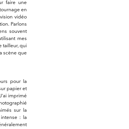
ur faire une
 tournage en
 vision vidéo
ion. Parlons
iens souvent
tilisant mes
tailleur, qui
 la scène que
urs pour la
ur papier et
 J'ai imprimé
photographié
nimés sur la
intense : la
énéralement