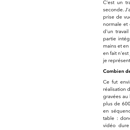
C'est un tr
seconde. J'
prise de vue
normale et 
d'un travai
partie inté
mains et en 
en fait n'es
je représent
Combien de 
Ce fut env
réalisation
gravées au l
plus de 600
en séquence
table : don
vidéo dure