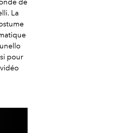
monde de
lli
. La
costume
ématique
unello
esi pour
 vidéo