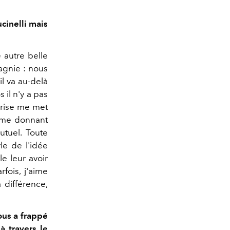
cinelli mais
 autre belle
agnie : nous
il va au-delà
 il n'y a pas
eprise me met
, me donnant
utuel. Toute
le de l'idée
le leur avoir
fois, j'aime
a différence,
ous a frappé
à travers le