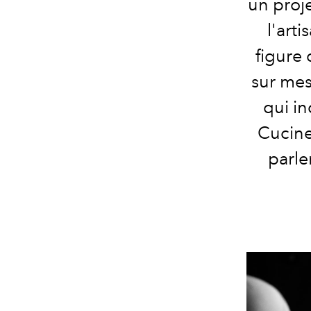
un proj
l'art
figure
sur mes
qui in
Cucinel
parle