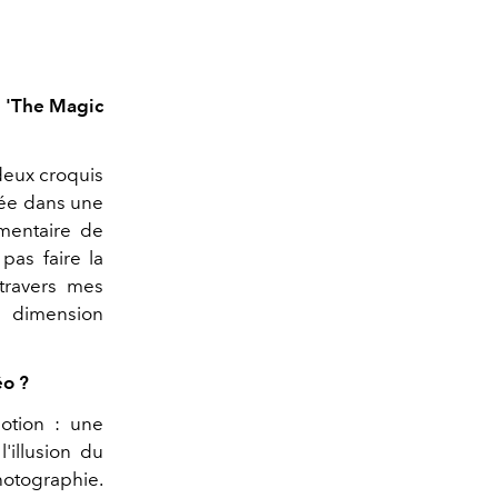
e 'The Magic
deux croquis
pée dans une
imentaire de
pas faire la
 travers mes
e dimension
éo ?
motion : une
illusion du
hotographie.