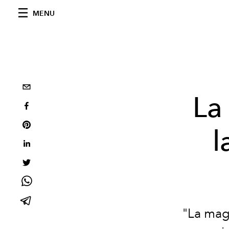
MENU
La
l
"La magi