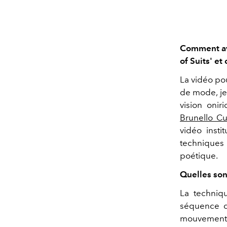
Comment ave
of Suits' et
La vidéo po
de mode, je
vision onir
Brunello Cuc
vidéo insti
techniques
poétique.
Quelles son
La techniqu
séquence d
mouvement ;