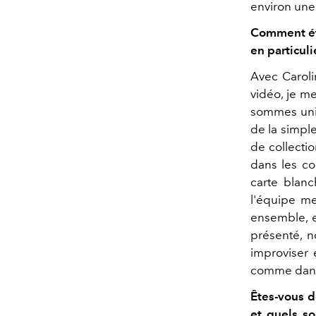
environ une
Comment éta
en particuli
Avec Caroli
vidéo, je m
sommes unis 
de la simple
de collectio
dans les co
carte blanc
l'équipe me
ensemble, en
présenté, n
improviser e
comme dans
Êtes-vous d
et quels so