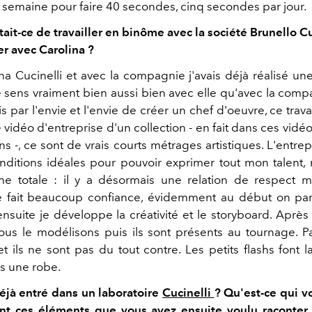
 semaine pour faire 40 secondes, cinq secondes par jour.
it-ce de travailler en binôme avec la société Brunello Cu
er avec Carolina ?
na Cucinelli et avec la compagnie j'avais déjà réalisé une
e sens vraiment bien aussi bien avec elle qu'avec la comp
par l'envie et l'envie de créer un chef d'oeuvre, ce trava
 vidéo d'entreprise d'un collection - en fait dans ces vidéos
ns -, ce sont de vrais courts métrages artistiques. L'entr
nditions idéales pour pouvoir exprimer tout mon talent
he totale : il y a désormais une relation de respect m
 fait beaucoup confiance, évidemment au début on par
suite je développe la créativité et le storyboard. Après 
ous le modélisons puis ils sont présents au tournage. Par
t ils ne sont pas du tout contre. Les petits flashs font l
 une robe.
éjà entré dans un laboratoire
Cucinelli
? Qu'est-ce qui v
nt ces éléments que vous avez ensuite voulu raconter 