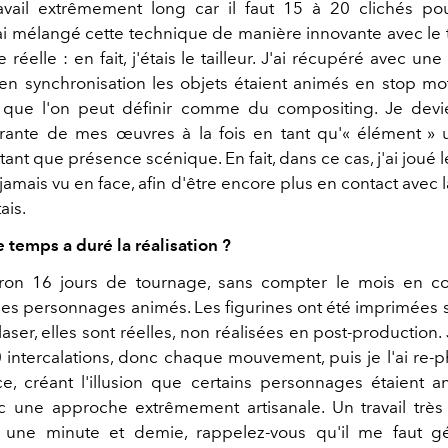
avail extrêmement long car il faut 15 à 20 clichés po
ai mélangé cette technique de manière innovante avec le
 réelle : en fait, j'étais le tailleur. J'ai récupéré avec une
en synchronisation les objets étaient animés en stop mot
l que l'on peut définir comme du compositing. Je dev
grante de mes œuvres à la fois en tant qu'« élément » u
tant que présence scénique. En fait, dans ce cas, j'ai joué le 
t jamais vu en face, afin d'être encore plus en contact avec
ais.
temps a duré la réalisation ?
iron 16 jours de tournage, sans compter le mois en co
 des personnages animés. Les figurines ont été imprimées s
aser, elles sont réelles, non réalisées en post-production.
 intercalations, donc chaque mouvement, puis je l'ai re-
, créant l'illusion que certains personnages étaient a
c une approche extrêmement artisanale. Un travail très 
 une minute et demie, rappelez-vous qu'il me faut g