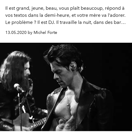
Il est grand, jeune, beau, vous plaît beaucoup, répond à
vos textos dans la demi-heure, et votre mère va l’adorer.
Le problème ? Il est DJ. Il travaille la nuit, dans des bars,
des clubs, décuplant pour vous les occasions d’être
13.05.2020 by Michel Forte
confrontée à une adversaire redoutable : la groupie du
DJ. Parce que connaître sa cible, c’est la neutraliser
avant qu’elle n’agisse, on vous donne quelques pistes
pour garder la face. Et, au passage, votre nouveau mec.