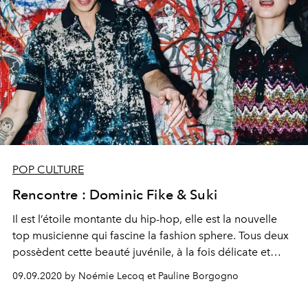
POP CULTURE
Rencontre : Dominic Fike & Suki
Il est l’étoile montante du hip-hop, elle est la nouvelle
top musicienne qui fascine la fashion sphere. Tous deux
possèdent cette beauté juvénile, à la fois délicate et
espiègle. Pas étonnant qu’une histoire de mode entre la
09.09.2020 by Noémie Lecoq et Pauline Borgogno
Française Suki et l’Américain Dominic Fike fasse autant
rêver...