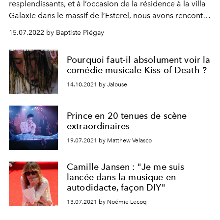
resplendissants, et à l’occasion de la résidence à la villa
Galaxie dans le massif de l’Esterel, nous avons rencontré
l’artiste français au look de dandy moderne signé
15.07.2022 by Baptiste Piégay
Erevan, qui sort son premier album
,
“Sonic Poems”,
parfaite démonstration de pop bondissante et
Pourquoi faut-il absolument voir la
réjouissante.
comédie musicale Kiss of Death ?
14.10.2021 by Jalouse
Prince en 20 tenues de scène
extraordinaires
19.07.2021 by Matthew Velasco
Camille Jansen : "Je me suis
lancée dans la musique en
autodidacte, façon DIY"
13.07.2021 by Noémie Lecoq