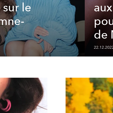
 sur le
aux
omne-
pou
de 
22.12.2022