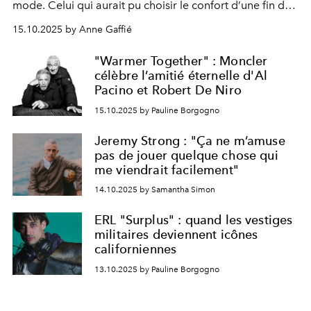
mode. Celui qui
aurait pu
choisir le confort d’une fin de
carrière exemplaire
passée chez Ralph Lauren et
Calvin
15.10.2025 by Anne Gaffié
Klein
préfère, à 57 ans,
rebattre les cartes avec sa
propre marque,
quitte
à prendre
des risques.
Disruptif
"Warmer Together" : Moncler
est un
faible mot,
le concernant.
célèbre l’amitié éternelle d'Al
Pacino et Robert De Niro
15.10.2025 by Pauline Borgogno
Jeremy Strong : "Ça ne m’amuse
pas de jouer quelque chose qui
me viendrait facilement"
14.10.2025 by Samantha Simon
ERL "Surplus" : quand les vestiges
militaires deviennent icônes
californiennes
13.10.2025 by Pauline Borgogno