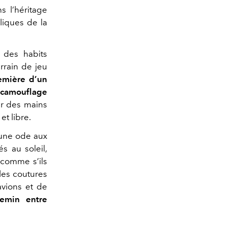
s l’héritage
eliques de la
 des habits
errain de jeu
emière d’un
 camouflage
ar des mains
t libre.
 une ode aux
s au soleil,
s comme s’ils
 les coutures
avions et de
hemin entre