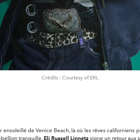
Crédits : Courtesy of ERL
er ensoleillé de Venice Beach, là où les rêves californiens
ébellion tranquille,
Eli Russell Linnetz
signe un retour aux 