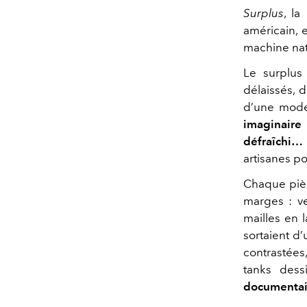
Surplus
, la
américain, e
machine nat
Le surplus
délaissés, d
d’une mode
imaginaire
défraîchi…
artisanes p
Chaque pièc
marges : ve
mailles en l
sortaient d’
contrastées
tanks des
documentair