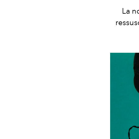
La n
ressusc