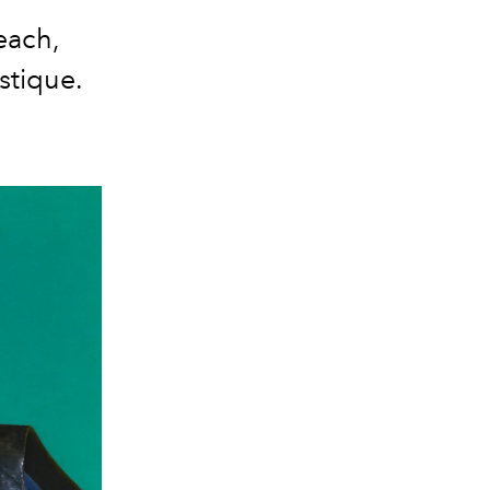
each,
istique.