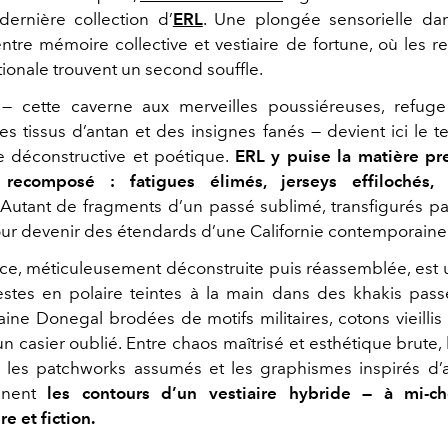
 dernière collection d’
ERL
. Une plongée sensorielle dan
ntre mémoire collective et vestiaire de fortune, où les r
ionale trouvent un second souffle.
 — cette caverne aux merveilles poussiéreuses, refuge
es tissus d’antan et des insignes fanés — devient ici le t
 déconstructive et poétique.
ERL y puise la matière pr
 recomposé : fatigues élimés, jerseys effilochés,
Autant de fragments d’un passé sublimé, transfigurés p
our devenir des étendards d’une Californie contemporaine e
e, méticuleusement déconstruite puis réassemblée, est
stes en polaire teintes à la main dans des khakis passé
aine Donegal brodées de motifs militaires, cotons vieilli
un casier oublié. Entre chaos maîtrisé et esthétique brute,
, les patchworks assumés et les graphismes inspirés d’
sinent
les contours d’un vestiaire hybride — à mi-c
e et fiction.