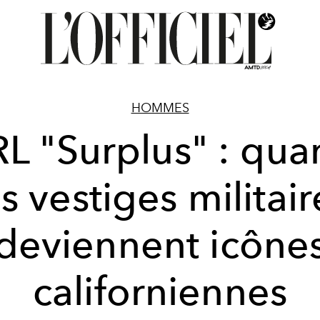
HOMMES
L "Surplus" : qu
es vestiges militair
deviennent icône
californiennes