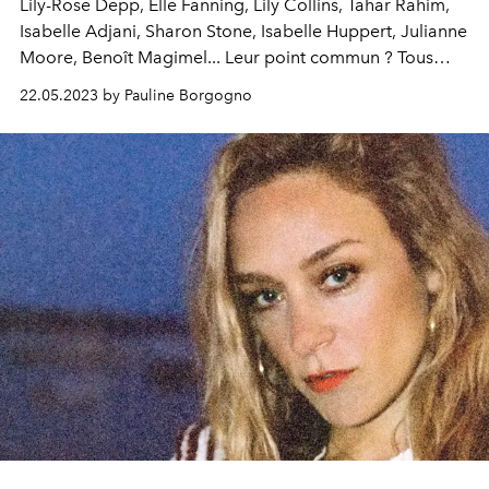
Lily-Rose Depp, Elle Fanning, Lily Collins, Tahar Rahim,
Isabelle Adjani, Sharon Stone, Isabelle Huppert, Julianne
Moore, Benoît Magimel... Leur point commun ? Tous
sont doués d'un talent d'acteur indéniable, et tous sont
22.05.2023 by Pauline Borgogno
passés sous l'objectif de
L'OFFICIEL
. Rétrospective de
plus d'un siècle d'amour entre
L'OFFICIEL
et le cinéma.