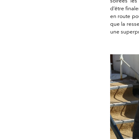
soirées les
d’être fina
en route pou
que la ress
une superpro