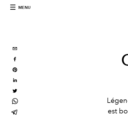
MENU
Légend
est bo