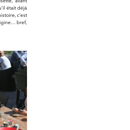
sette, avant
l était déjà
istoire, c’est
igine… bref,