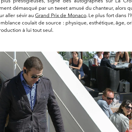
 plus prestigieuses, signe des autographes sur La Croi
lement démasqué par un tweet amusé du chanteur, alors qu’i
r aller sévir au
Grand Prix de Monaco
. Le plus fort dans l’h
emblance coulait de source : physique, esthétique, âge, or
duction à lui tout seul.