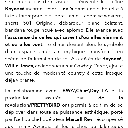
se contente pas de revisiter : il réinvente. Ici, l’icône
Beyoncé
incarne l’esprit
Levi’s
dans une silhouette à
la fois intemporelle et percutante — chemise western,
shorts 501 Original, débardeur blanc éclatant,
bandana rouge noué avec aplomb. Elle avance avec
l’assurance de celles qui savent d’où elles viennent
et où elles vont.
Le diner devient alors le symbole
d’un espace américain mythique, transformé en
scène de l’affirmation de soi. Aux côtés de
Beyoncé
,
Willie Jones
, collaborateur sur
Cowboy Carter
, ajoute
une touche de modernité country à cette fresque
déjà vibrante.
La collaboration avec
TBWA\Chiat\Day LA
et la
production assurée par
de la
revolućion/PRETTYBIRD
ont permis à ce film de se
déployer dans toute sa puissance esthétique, porté
par l’œil du chef opérateur
Marcell Rév
, récompensé
aux
Emmy Awards
, et les clichés du talentueux