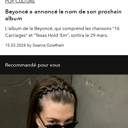
POP CULTURE
Beyoncé a annoncé le nom de son prochain
album
L'album de la Beyoncé, qui comprend les chansons "16
Carriages" et "Texas Hold 'Em", sortira le 29 mars.
15.03.2024 by Swarna Gowtham
Recommandé pour vous