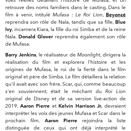
vues réelles détaillant l'histoire de Mufasa, et on
retrouve des noms familiers dans le casting. Dans le
film à venir, intitulé
Mufasa : Le Roi Lion
,
Beyoncé
reprendra son rôle de Nala, tandis que sa fille,
Blue
Ivy
, incarnera Kiara, la fille du roi Simba et de la reine
Nala.
Donald Glover
reprendra également son rôle
de Mufasa.
Barry Jenkins
, le réalisateur de
Moonlight
, dirigera la
réalisation du film et explorera l'histoire et les
origines de Mufasa, le roi de la fierté dans le film
original et père de Simba. Le film détaillera la relation
qu'il avait avec son frère, Scar, qui, comme beaucoup
s'en souviennent, était le méchant du
Roi Lion
original de Disney et de sa version live-action de
2019.
Aaron Pierre
et
Kelvin Harrison Jr.
devraient
interpréter les voix des jeunes Mufasa et Scar dans le
prochain film.
Aaron Pierre
rejoindra la liste
distinguée de ceux qui ont déjà interprété le