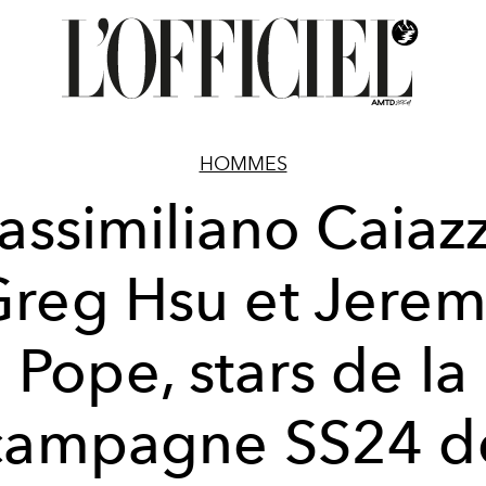
HOMMES
ssimiliano Caiaz
reg Hsu et Jere
Pope, stars de la
campagne SS24 d