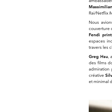
ambassade
Massimilia
Rai/Netflix
M
Nous avion
couverture
Fendi
prin
espaces ind
travers les 
Greg Hsu
, 
des films d
admiration
créative
Sil
et minimal 