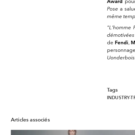
Award
pour
Pose
a sal
même temp
"L'homme F
démotivées
de
Fendi
,
M
personnag
Uonderbois
Tags
INDUSTRY-T
Articles associés