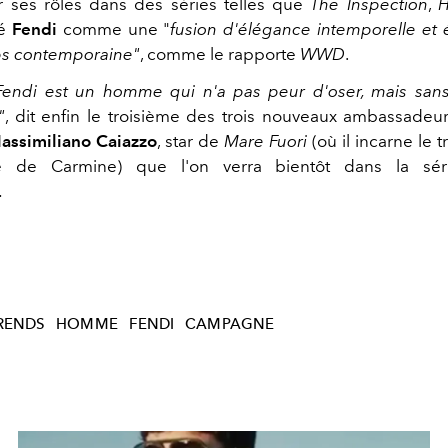
 ses rôles dans des séries telles que
The Inspection
,
H
ué
Fendi
comme une "
fusion d'élégance intemporelle et 
s contemporaine"
, comme le rapporte
WWD
.
endi est un homme qui n'a pas peur d'oser, mais sans 
"
, dit enfin le troisième des trois nouveaux ambassade
assimiliano Caiazzo
, star de
Mare Fuori
(où il incarne le 
e de Carmine)
que l'on verra bientôt dans la
sé
.
RENDS
HOMME
FENDI
CAMPAGNE