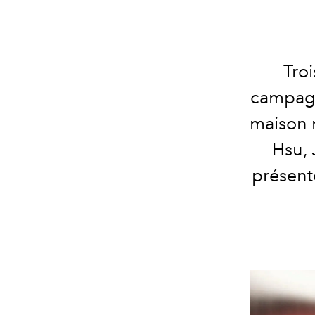
Troi
campagn
maison 
Hsu, 
présente