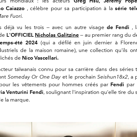
urs mondiaux : les acteurs
Greg Hsu,
Jeremy Pop
no Caiazzo
, célèbre pour sa participation à la
série tél
are Fuori.
s déjà vu les trois — avec un autre visage
de Fendi
, l
de
L'OFFICIEL
Nicholas Galitzine
— au premier rang du d
temps-été 2024
(qui a défilé en juin dernier à Floren
ustriels de la maison romaine), une collection qu'ils on
clichés de
Nico Vascellari.
acteur taïwanais connu pour sa carrière dans des séries t
ont
Someday Or One Day
et le prochain
Seishun18x2
, a
 pour les vêtements pour hommes créés par
Fendi
par 
via Venturini Fendi
, soulignant l'inspiration qu'elle tire du
de la marque.