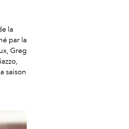
de la
é par la
ux, Greg
iazzo,
la saison