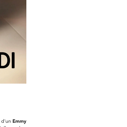
 d'un
Emmy