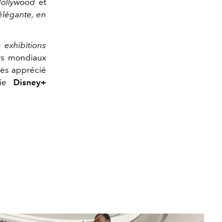
ollywood
et
élégante, en
exhibitions
urs mondiaux
très apprécié
rie
Disney+