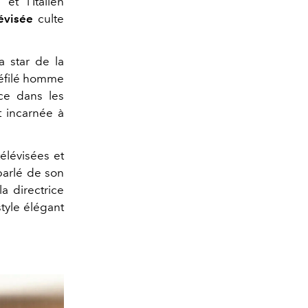
e
et l'Italien
évisée
culte
a star de la
éfilé homme
ce dans les
t incarnée à
élévisées et
 parlé de son
la directrice
 style élégant