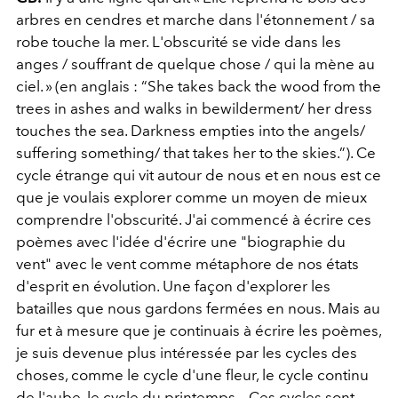
arbres en cendres et marche dans l'étonnement / sa
robe touche la mer. L'obscurité se vide dans les
anges / souffrant de quelque chose / qui la mène au
ciel. » (en anglais : “She takes back the wood from the
trees in ashes and walks in bewilderment/ her dress
touches the sea. Darkness empties into the angels/
suffering something/ that takes her to the skies.”).
Ce
cycle étrange qui vit autour de nous et en nous est ce
que je voulais explorer comme un moyen de mieux
comprendre l'obscurité. J'ai commencé à écrire ces
poèmes avec l'idée d'écrire une "biographie du
vent" avec le vent comme métaphore de nos états
d'esprit en évolution. Une façon d'explorer les
batailles que nous gardons fermées en nous. Mais au
fur et à mesure que je continuais à écrire les poèmes,
je suis devenue plus intéressée par les cycles des
choses, comme le cycle d'une fleur, le cycle continu
de l'aube, le cycle du printemps... Ces cycles sont