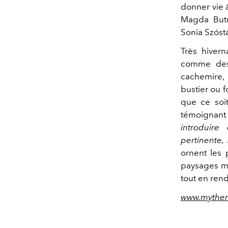
donner vie à
Magda Butr
Sonia Szóst
Très hivern
comme des
cachemire
bustier ou f
que ce soit
témoignant 
introduire
pertinente, 
ornent les 
paysages mo
tout en ren
www.myther