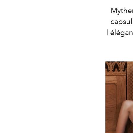
Myther
capsul
l'élégan