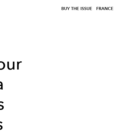
BUY THE ISSUE
FRANCE
our
a
s
s