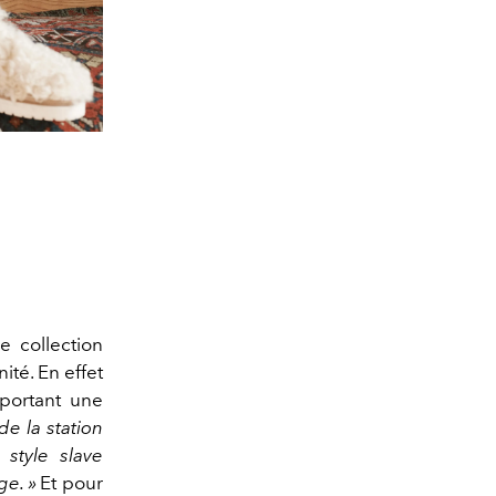
e collection
ité. En effet
pportant une
e la station
style slave
ge. »
Et pour