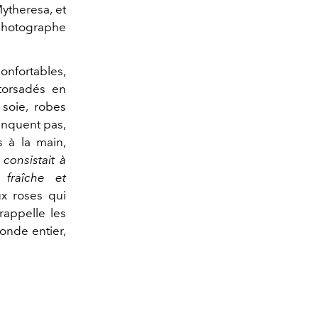
Mytheresa, et
photographe
onfortables,
torsadés en
 soie, robes
anquent pas,
s à la main,
 consistait à
 fraîche et
ux roses qui
rappelle les
onde entier,