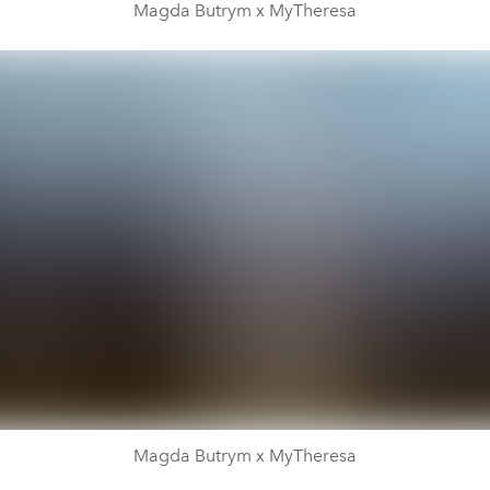
Magda Butrym x MyTheresa
Magda Butrym x MyTheresa