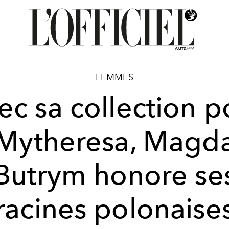
FEMMES
ec sa collection p
Mytheresa, Magd
Butrym honore se
racines polonaise