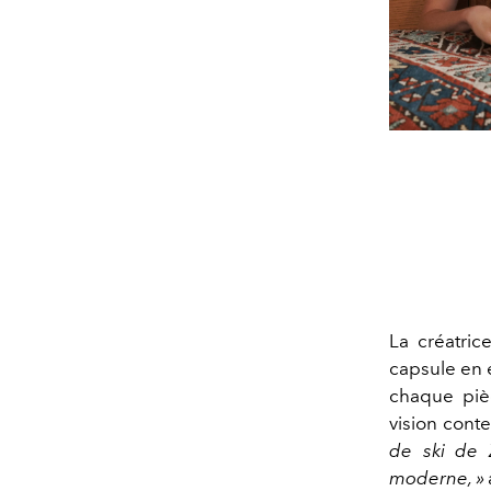
La créatric
capsule en e
chaque pièc
vision con
de ski de 
moderne, »