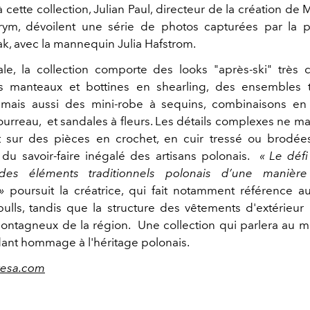
 cette collection, Julian Paul, directeur de la création de 
ym, dévoilent une série de photos capturées par la 
ak, avec la mannequin Julia Hafstrom.
ale, la collection comporte des looks "après-ski" très c
 manteaux et
bottines en shearling, des ensembles 
,
mais aussi des m
ini-robe à sequins, combinaisons en
ourreau, et sandales à fleurs.
Les détails complexes ne m
 sur des pièces en crochet, en cuir tressé ou brodée
du savoir-faire inégalé des artisans polonais.
« Le défi
 des éléments traditionnels polonais d’une manière
»
poursuit la créatrice, qui fait notamment référence a
pulls, tandis que
la structure des vêtements d'extérieur 
ntagneux de la région. Une collection qui parlera au m
dant hommage à l'héritage polonais.
esa.com