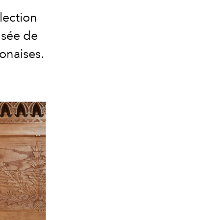
lection
nsée de
lonaises.