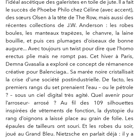
l’idéal ascétique des galeristes en toile de jute. Il a fait
le succès de Phoebe Philo chez Céline (avec accent),
des sœurs Olsen à la tête de The Row, mais aussi des
récentes collections de J.W. Anderson : les robes
boules, les manteaux trapèzes, le chanvre, la laine
bouillie, et puis ces plumages d’oiseaux de bonne
augure... Avec toujours un twist pour dire que l’homo
erectus plie mais ne rompt pas. Cet hiver à Paris,
Demna Gvasalia a exploré ce concept de rémanence
créative pour Balenciaga.. Sa marée noire cristallisait
la crise d’une société postindustrielle. De facto, les
premiers rangs du set prenaient l’eau – ou le pétrole
? – sous un ciel digital très agité. Quel avenir pour
l’arroseur- arrosé ? Au fil des 109 silhouettes
inspirées de vêtements de fonction, la dystopie du
rang d’oignons a laissé place au grain de folie. Les
épaules de tailleurs ont souri. Et les robes du soir,
joué au Grand Bleu. Nietzsche en parlait déjà : il y a