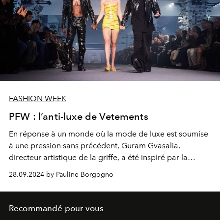
FASHION WEEK
PFW : l’anti-luxe de Vetements
En réponse à un monde où la mode de luxe est soumise
à une pression sans précédent, Guram Gvasalia,
directeur artistique de la griffe, a été inspiré par la
récession économique mondiale et une base de
28.09.2024 by Pauline Borgogno
consommateurs de plus en plus méfiants à l'égard d'une
consommation incontrôlée. Cette collection printemps-
été 2025 souligne la nécessité de repenser le sens de la
Recommandé pour vous
mode dans un monde où les anciens systèmes