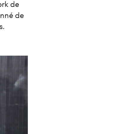
ork de
onné de
s.