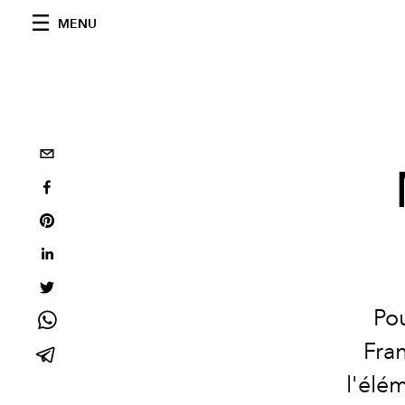
MENU
Pou
Fran
l'élém