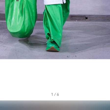
1
/
6