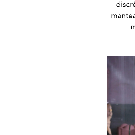
discr
mantea
m