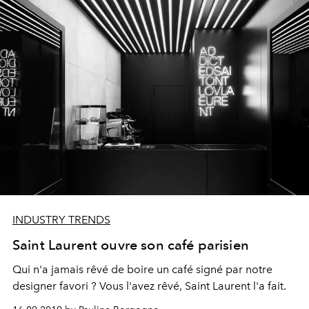
INDUSTRY TRENDS
Saint Laurent ouvre son café parisien
Qui n'a jamais rêvé de boire un café signé par notre
designer favori ? Vous l'avez rêvé, Saint Laurent l'a fait.