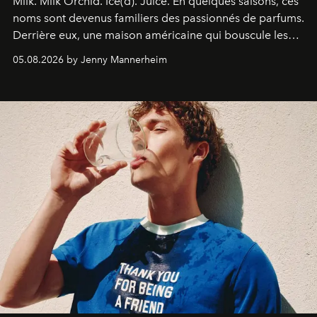
Milk. Milk Orchid. Ice(d). Juice.
En quelques saisons, ces
noms sont devenus familiers des passionnés de parfums.
Derrière eux, une maison américaine qui bouscule les
codes de la parfumerie contemporaine en proposant
05.08.2026 by Jenny Mannerheim
une approche aussi intuitive que personnelle :
Commodity
.