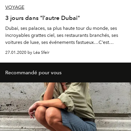
VOYAGE
3 jours dans "l’autre Dubai"
Dubai, ses palaces, sa plus haute tour du monde, ses
incroyables grattes ciel, ses restaurants branchés, ses
voitures de luxe, ses événements fastueux…C’est
souvent ce que l’on me répond lorsque je dis que j’y
27.01.2020 by Léa Sfeir
vis. Et si je vous disais : Dubai, ses cafés trottoirs, ses
ruelles, ses galeries d’art, son paysage artistique, son
souk, son marché aux épices, sa scène culinaire... Voici
Recommandé pour vous
l'autre Dubai, vu par notre correspondante sur place.