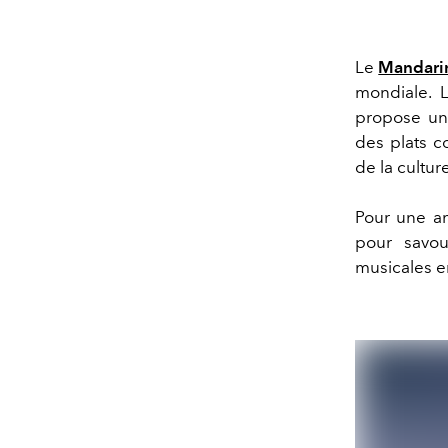
Le
Mandari
mondiale.
propose une
des plats co
de la cultur
Pour une a
pour savou
musicales en