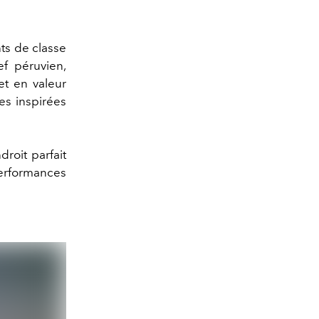
ts de classe
ef péruvien,
et en valeur
ces inspirées
droit parfait
erformances