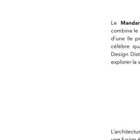
Le
Mandar
combine le 
d’une île p
célèbre qu
Design Distr
explorer la v
L’architect
une fusion 