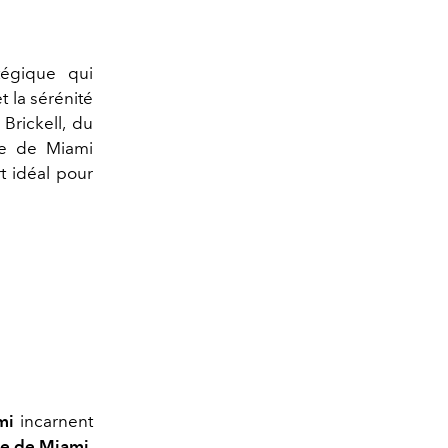
tégique qui
t la sérénité
Brickell, du
xe de Miami
rt idéal pour
ami
incarnent
ne de Miami
.