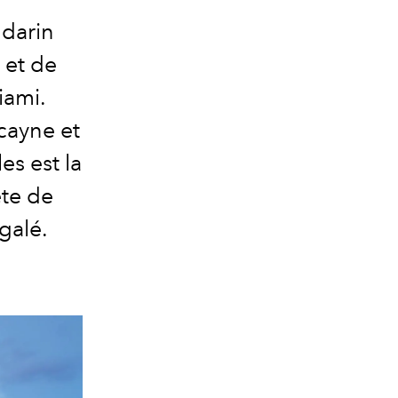
ndarin
 et de
iami.
cayne et
les est la
ête de
galé.