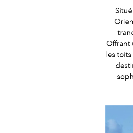
Situé
Orien
tran
Offrant
les toits
desti
soph