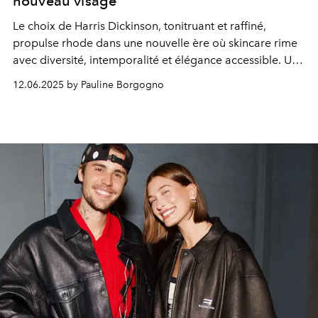
nouveau visage
Le choix de Harris Dickinson, tonitruant et raffiné,
propulse rhode dans une nouvelle ère où skincare rime
avec diversité, intemporalité et élégance accessible. Une
campagne déjà perçue comme un
home run
marketing,
12.06.2025 by Pauline Borgogno
mélangeant beauté minimaliste, storytelling soigné et
vision inclusive.