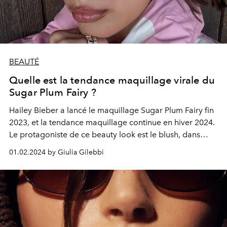
BEAUTÉ
Quelle est la tendance maquillage virale du
Sugar Plum Fairy ?
Hailey Bieber a lancé le maquillage Sugar Plum Fairy fin
2023, et la tendance maquillage continue en hiver 2024.
Le protagoniste de ce beauty look est le blush, dans
toutes ses nuances. Qu'il s'agisse d'un rose vif, pastel ou
01.02.2024 by Giulia Gilebbi
bonbon, le secret est d'abonder, et pas seulement sur
les pommettes, mais aussi sur les yeux et les lèvres.
Découvrez tous les secrets pour reproduire ce
maquillage féerique parfait.