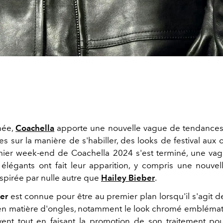
née,
Coachella
apporte une nouvelle vague de tendances,
es sur la manière de s'habiller, des looks de festival aux 
ier week-end de Coachella 2024 s'est terminé, une va
t élégants ont fait leur apparition, y compris une nouve
nspirée par nulle autre que
Hailey Bieber
.
er
est connue pour être au premier plan lorsqu'il s'agit d
n matière d'ongles, notamment le look chromé emblémat
ent tout en faisant la promotion de son traitement pou