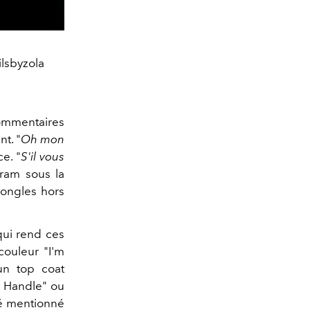
lsbyzola
commentaires
t. "
Oh mon
ce. "
S'il vous
agram sous la
ongles hors
qui rend ces
couleur "I'm
un top coat
o Handle" ou
té mentionné