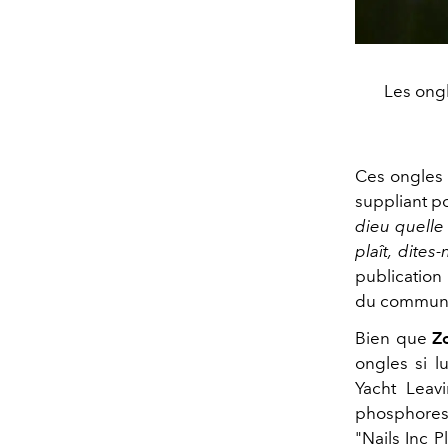
Les ong
Ces ongles 
suppliant po
dieu quelle 
plaît, dite
publicatio
du commun
Bien que
Z
ongles si l
Yacht Leav
phosphoresc
"Nails Inc 