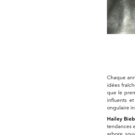
Chaque an
idées fraîch
que le prem
influents e
ongulaire i
Hailey Bieb
tendances e
arbore souv