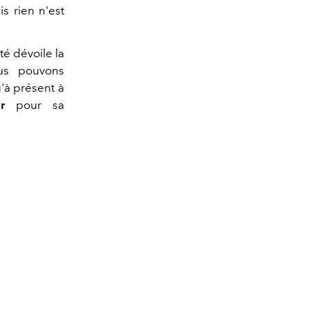
s rien n'est
é dévoile la
ous pouvons
'à présent à
r
pour sa