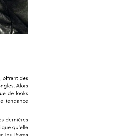
 offrant des
ongles. Alors
gue de looks
lle tendance
es dernières
ique qu'elle
r les lèvres