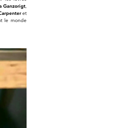
a Ganzorigt
,
Carpenter
et
out le monde