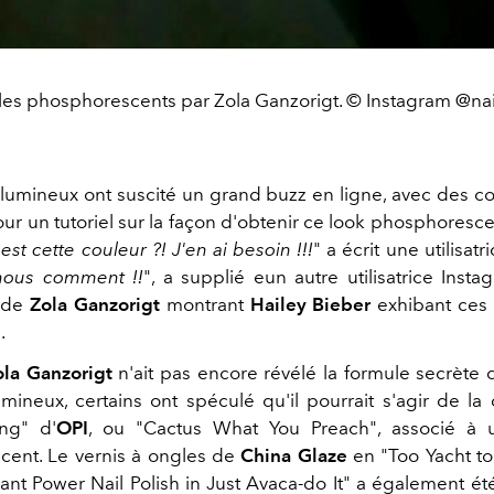
les phosphorescents par Zola Ganzorigt. © Instagram @nai
lumineux ont suscité un grand buzz en ligne, avec des 
ur un tutoriel sur la façon d'obtenir ce look phosphorescen
est cette couleur ?! J'en ai besoin !!!
" a écrit une utilisatri
s-nous comment !!
", a supplié eun autre utilisatrice Inst
n de
Zola Ganzorigt
montrant
Hailey Bieber
exhibant ces 
.
ola Ganzorigt
n'ait pas encore révélé la formule secrète 
umineux, certains ont spéculé qu'il pourrait s'agir de la 
ing" d'
OPI
, ou "Cactus What You Preach", associé à 
ent. Le vernis à ongles de
China Glaze
en "Too Yacht t
Plant Power Nail Polish in Just Avaca-do It" a également é