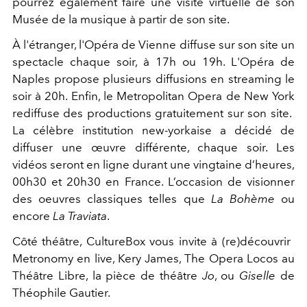
pourrez également faire une visite virtuelle de son
Musée de la musique à partir de son site.
À l'étranger, l'Opéra de Vienne diffuse sur son site un
spectacle chaque soir, à 17h ou 19h. L'Opéra de
Naples propose plusieurs diffusions en streaming le
soir à 20h. Enfin, le Metropolitan Opera de New York
rediffuse des productions gratuitement sur son site. ​
La célèbre institution new-yorkaise a décidé de
diffuser une œuvre différente, chaque soir. Les
vidéos seront en ligne durant une vingtaine d’heures,
00h30 et 20h30 en France. L’occasion de visionner
des oeuvres classiques telles que
​La Bohème​
ou
encore ​
La Traviata
​.
Côté théâtre, ​CultureBox​ vous invite à (re)découvrir ​
Metronomy​ en live, ​Kery James​, ​The Opera Locos​ a​u
Théâtre Libre, la pièce de théâtre ​
Jo​
,​ ou ​
Giselle​
de
Théophile Gautier.