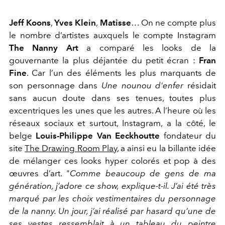
Jeff Koons
,
Yves Klein
,
Matisse
… On ne compte plus
le nombre d’artistes auxquels le compte Instagram
The Nanny Art
a comparé les looks de la
gouvernante la plus déjantée du petit écran :
Fran
Fine
. Car l’un des éléments les plus marquants de
son personnage dans
Une nounou d'enfer
résidait
sans aucun doute dans ses tenues, toutes plus
excentriques les unes que les autres. A l’heure où les
réseaux sociaux et surtout, Instagram, a la côté, le
belge
Louis-Philippe Van Eeckhoutte
fondateur du
site
The Drawing Room Play
, a ainsi eu la billante idée
de mélanger ces looks hyper colorés et pop à des
œuvres d’art. "
Comme beaucoup de gens de ma
génération, j’adore ce show, explique-t-il. J’ai été très
marqué par les choix vestimentaires du personnage
de la nanny. Un jour, j’ai réalisé par hasard qu’une de
ses vestes ressemblait à un tableau du peintre