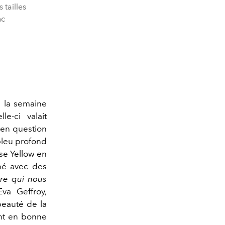
 tailles
nc
e la semaine
e-ci valait
r en question
bleu profond
nse Yellow en
né avec des
ure qui nous
va Geffroy,
beauté de la
ent en bonne