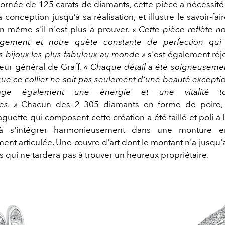
 ornée de 125 carats de diamants, cette pièce a nécessité
sa conception jusqu’à sa réalisation, et illustre le savoir-fa
n même s'il n'est plus à prouver.
« Cette pièce reflète n
gement et notre quête constante de perfection qu
s bijoux les plus fabuleux au monde »
s'est également réj
teur général de Graff.
« Chaque détail a été soigneuseme
que ce collier ne soit pas seulement d’une beauté exceptio
age également une énergie et une vitalité t
es. »
Chacun des 2 305 diamants en forme de poire, t
baguette qui composent cette création a été taillé et poli à 
à s'intégrer harmonieusement dans une monture e
ent articulée. Une œuvre d'art dont le montant n'a jusqu'a
s qui ne tardera pas à trouver un heureux propriétaire.