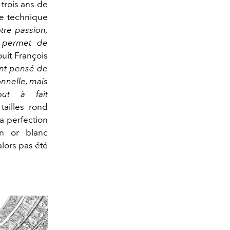
 trois ans de
ire technique
otre passion,
i permet de
ouit François
nt pensé de
nnelle, mais
out à fait
ailles rond
la perfection
n or blanc
lors pas été