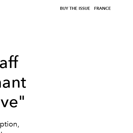
BUY THE ISSUE
FRANCE
aff
nant
ove"
ption,