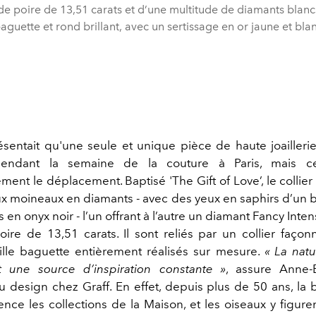
e poire de 13,51 carats et d’une multitude de diamants blancs
aguette et rond brillant, avec un sertissage en or jaune et bla
ésentait qu'une seule et unique pièce de haute joailleri
pendant la semaine de la couture à Paris, mais cell
ement le déplacement.
Baptisé 'The Gift of Love’, le collie
x moineaux en diamants -
avec des yeux en saphirs d’un 
s en onyx noir -
l’un offrant à l’autre un diamant Fancy Inte
ire de 13,51 carats. Il sont reliés par un collier
façon
ille baguette entièrement réalisés sur mesure.
« La nat
t une source d’inspiration constante »
, assure Anne-E
du design chez Graff. En effet, depuis plus de 50 ans, la 
uence les collections de la Maison, et les oiseaux y figur