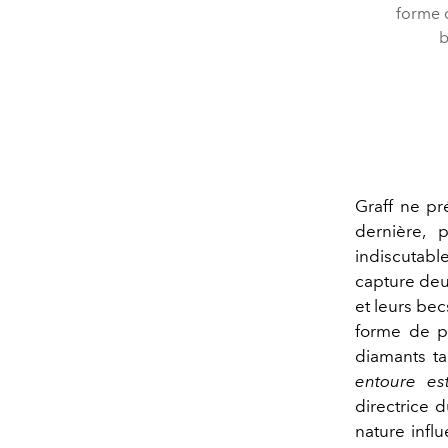
forme d
b
Graff ne pr
dernière, 
indiscutabl
capture deu
et leurs bec
forme de po
diamants ta
entoure es
directrice 
nature infl