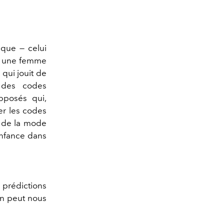
que — celui
st une femme
qui jouit de
 des codes
pposés qui,
ser les codes
e de la mode
enfance dans
 prédictions
ion peut nous