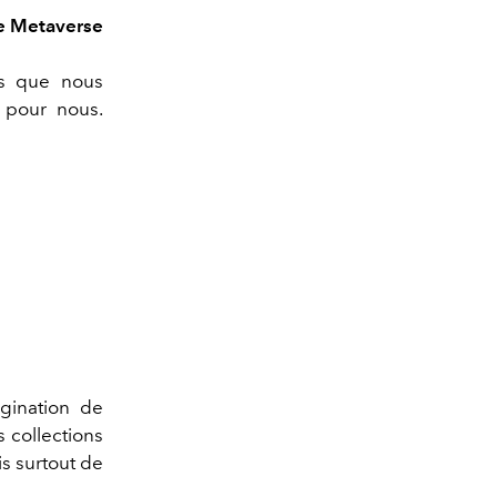
le Metaverse
es que nous
 pour nous.
agination de
s collections
is surtout de