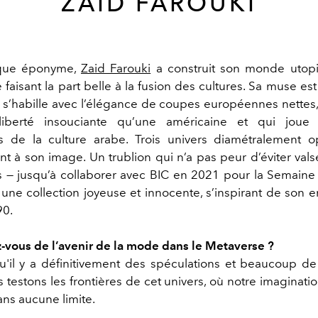
ZAID FAROUKI
que éponyme,
Zaid Farouki
a construit son monde utopi
faisant la part belle à la fusion des cultures. Sa muse e
i s’habille avec l’élégance de coupes européennes nettes, 
iberté insouciante qu’une américaine et qui joue
s de la culture arabe. Trois univers diamétralement o
nt à son image. Un trublion qui n’a pas peur d’éviter val
ls — jusqu’à collaborer avec BIC en 2021 pour la Semain
 une collection joyeuse et innocente, s’inspirant de son 
90.
vous de l’avenir de la mode dans le Metaverse ?
'il y a définitivement des spéculations et beaucoup de
 testons les frontières de cet univers, où notre imaginat
s aucune limite.