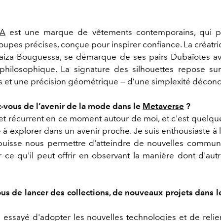
A
est une marque de vêtements contemporains, qui 
pes précises, conçue pour inspirer confiance. La créatric
Faiza Bouguessa, se démarque de ses pairs Dubaïotes av
philosophique. La signature des silhouettes repose su
 et une précision géométrique — d’une simplexité déconc
vous de l’avenir de la mode dans le
Metaverse
?
jet récurrent en ce moment autour de moi, et c'est quelq
e à explorer dans un avenir proche. Je suis enthousiaste à 
uisse nous permettre d'atteindre de nouvelles communau
r ce qu'il peut offrir en observant la manière dont d'au
us de lancer des collections, de nouveaux projets dans 
s essayé d'adopter les nouvelles technologies et de relie