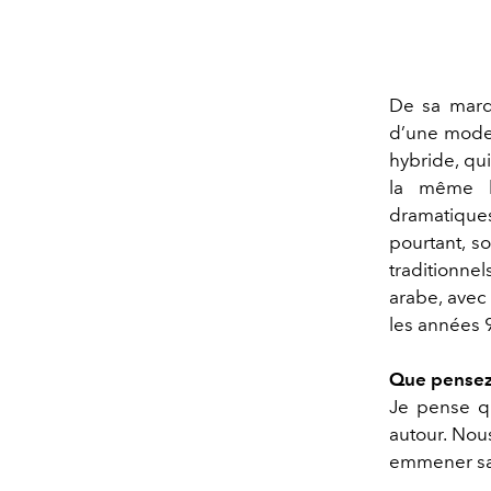
De sa mar
d’une mode 
hybride, qu
la même l
dramatique
pourtant, so
traditionne
arabe, avec
les années 
Que pensez-
Je pense qu
autour. Nous
emmener san