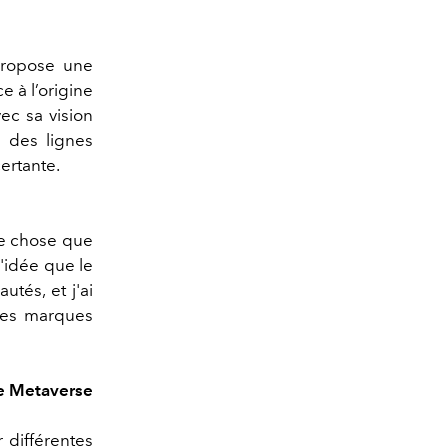
propose une
e à l’origine
ec sa vision
r des lignes
ertante.
ue chose que
l'idée que le
tés, et j'ai
tres marques
le Metaverse
r différentes