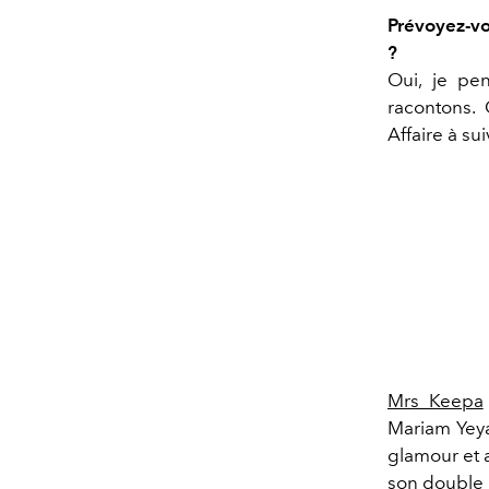
Prévoyez-vo
?
Oui, je pe
racontons.
Affaire à su
Mrs Keepa
Mariam Yeya.
glamour et a
son double h