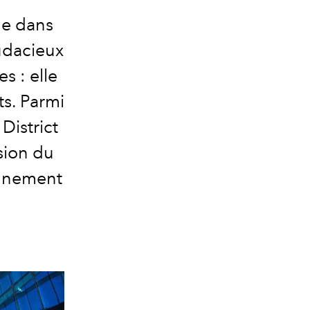
le dans
audacieux
s : elle
s. Parmi
District
sion du
onnement