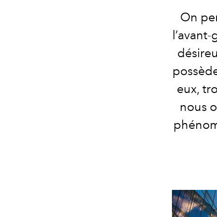
On pen
l’avant-
désireu
possède
eux, tr
nous o
phénomè