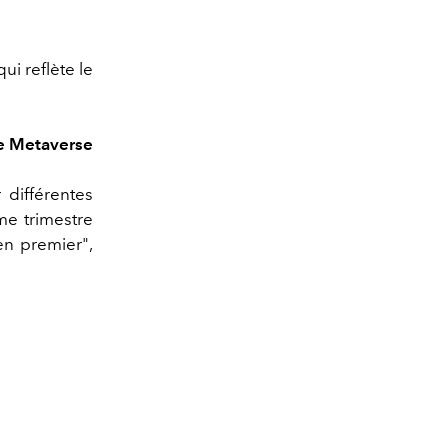
ui reflète le
le Metaverse
différentes
me trimestre
 en premier",