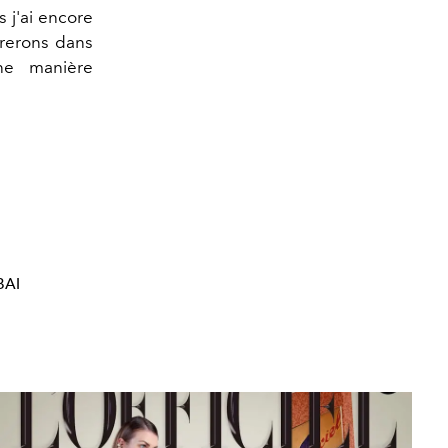
s j'ai encore
rerons dans
une manière
BAI