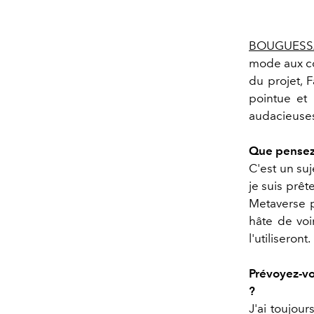
BOUGUESS
mode aux cou
du projet, 
pointue et 
audacieuses
Que pensez-
C'est un su
je suis prêt
Metaverse p
hâte de voi
l'utiliseront.
Prévoyez-vo
?
J'ai toujour