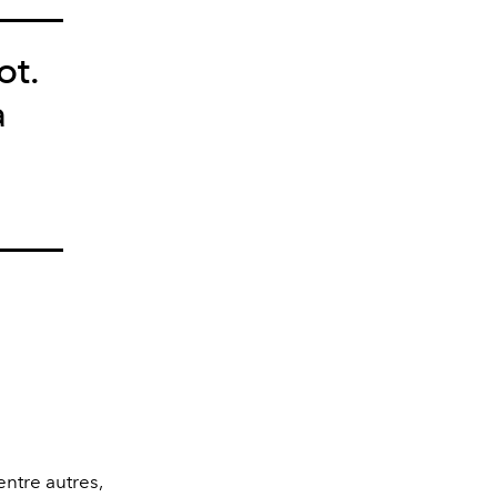
ot.
a
entre autres,