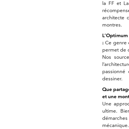
la FF et La
récompense 
architecte 
montres.
L’Optimum :
:
Ce genre d
permet de c
Nos sources
l’architec
passionné d
dessiner.
Que partage
et une mont
Une approc
ultime. Bi
démarches d
mécanique. 