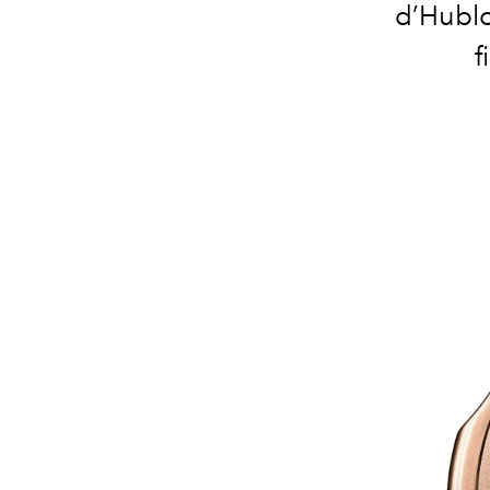
d’Hublo
f