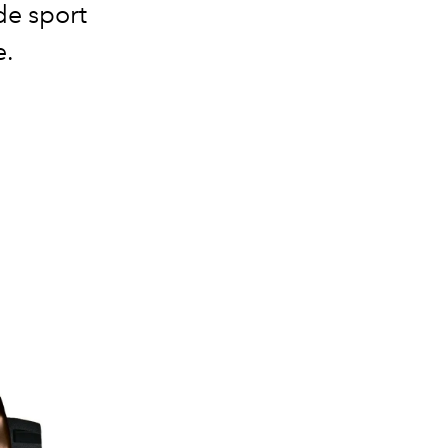
de sport
e.