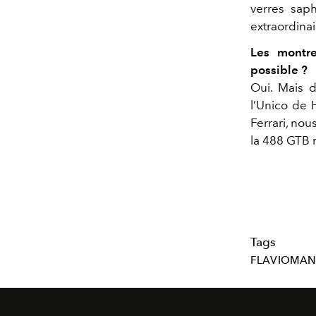
verres saph
extraordina
Les montres
possible ?
Oui. Mais 
l’Unico de H
Ferrari, no
la 488 GTB r
Tags
FLAVIOMAN