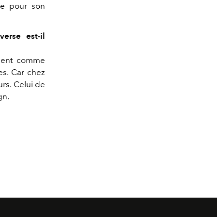
ine pour son
verse est-il
ement comme
ées. Car chez
rs. Celui de
gn.