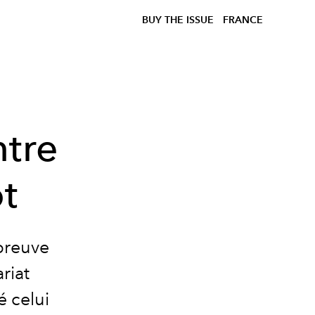
BUY THE ISSUE
FRANCE
ntre
ot
 preuve
riat
é celui