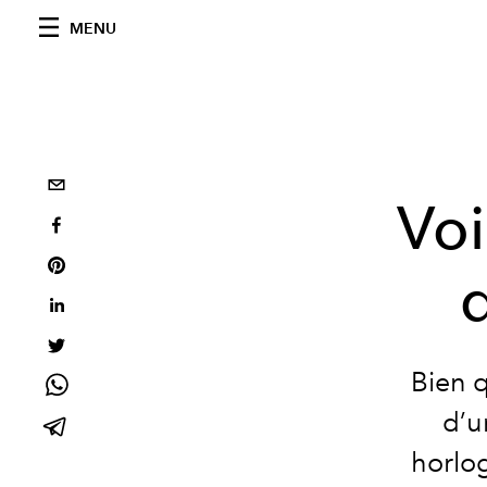
MENU
Voi
d
Bien q
d’u
horlog