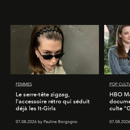
FEMMES
POP CULT
Le serre-tête zigzag,
HBO Ma
l'accessoire rétro qui séduit
documen
déjà les It-Girls
culte "
07.08.2026 by Pauline Borgogno
07.08.2026