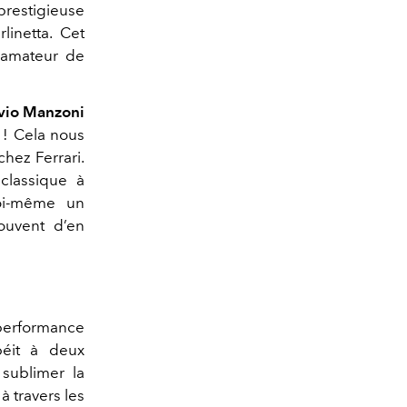
prestigieuse
linetta. Cet
d amateur de
avio Manzoni
 ! Cela nous
hez Ferrari.
 classique à
moi-même un
souvent d’en
performance
béit à deux
 sublimer la
 travers les