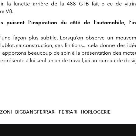
ir, la lunette arrière de la 488 GTB fait o ce de vitr
ire V8.
 puisent l’inspiration du côté de l’automobile, l’in
d’une façon plus subtile. Lorsqu’on observe un mouv
ublot, sa construction, ses finitions... cela donne des id
us apportons beaucoup de soin à la présentation des moteu
eprésente à lui seul un an de travail, ici au bureau de desi
ZONI
BIGBANGFERRARI
FERRARI
HORLOGERIE