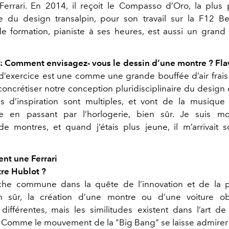
Ferrari. En 2014, il reçoit le Compasso d’Oro, la plus 
du design transalpin, pour son travail sur la F12 Ber
de formation, pianiste à ses heures, est aussi un gran
 Comment envisagez- vous le dessin d’une montre ? Fl
’exercice est une comme une grande bouffée d’air frais
oncrétiser notre conception pluridisciplinaire du design c
 d’inspiration sont multiples, et vont de la musique
ture en passant par l’horlogerie, bien sûr. Je suis 
e montres, et quand j’étais plus jeune, il m’arrivait 
nt une Ferrari
re Hublot ?
he commune dans la quête de l’innovation et de la 
en sûr, la création d’une montre ou d’une voiture o
ifférentes, mais les similitudes existent dans l’art de
Comme le mouvement de la "Big Bang" se laisse admirer à