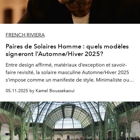
FRENCH RIVIERA
Paires de Solaires Homme : quels modèles
signeront l’Automne/Hiver 2025?
Entre design affirmé, matériaux d’exception et savoir-
faire revisité, la solaire masculine Automne/Hiver 2025
s’impose comme un manifeste de style. Minimaliste ou
architecturée, technique ou couture, elle incarne une
05.11.2025 by Kamel Boussekaoui
élégance maîtrisée, pensée pour l’homme moderne :
curieux, affirmé, conscient de son allure.
Une sélection où chaque monture affirme sa
personnalité, entre créativité, technique et désir
d’exception.