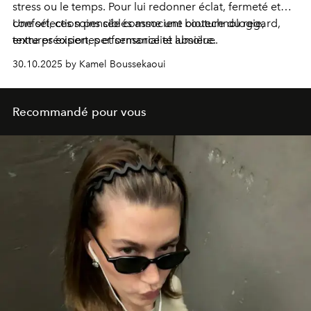
stress ou le temps. Pour lui redonner éclat, fermeté et
confort, ces soins ciblés associent biotechnologie,
Une sélection pensée comme une couture du regard,
textures expertes et sensorialité absolue.
entre précision, performance et lumière.
30.10.2025 by Kamel Boussekaoui
Recommandé pour vous