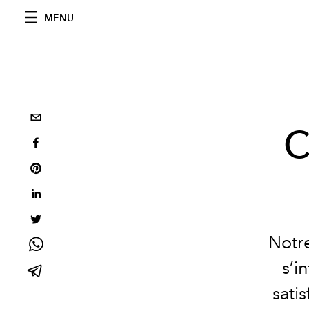
MENU
C
Notre
s’i
satis