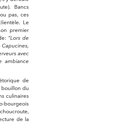
ute). Bancs
 ou pas, ces
ientèle. Le
son premier
nde:
“Lors de
é Capucines,
 serveurs avec
ne ambiance
hétorique de
 bouillon du
ns culinaires
co-bourgeois
, choucroute,
ecture de la