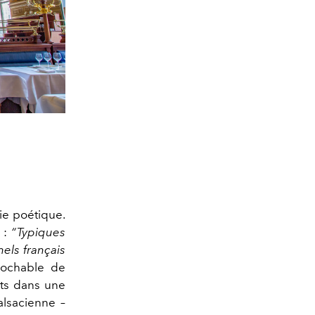
sie poétique.
 :
“Typiques
nels français
prochable de
ents dans une
alsacienne –