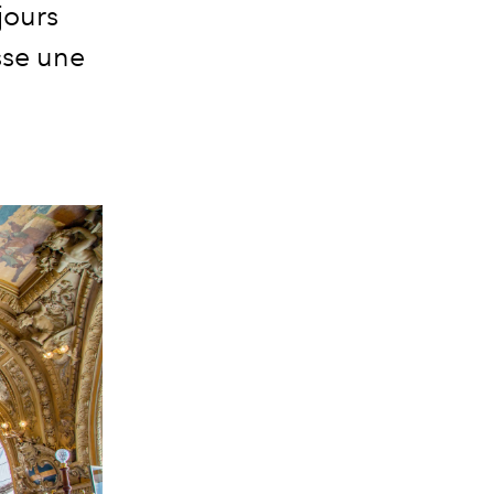
jours
sse une