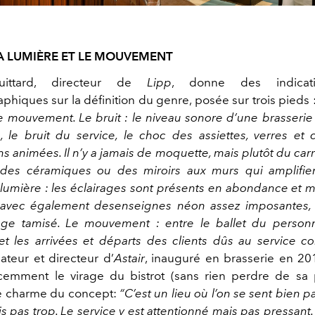
 LA LUMIÈRE ET LE MOUVEMENT
uittard, directeur de
Lipp
, donne des indicat
phiques sur la définition du genre, posée sur trois pieds 
le mouvement. Le bruit : le niveau sonore d’une brasserie 
, le bruit du service, le choc des assiettes, verres et c
s animées. Il n’y a jamais de moquette, mais plutôt du car
des céramiques ou des miroirs aux murs qui amplifien
 lumière : les éclairages sont présents en abondance et m
, avec également desenseignes néon assez imposantes, 
age tamisé. Le mouvement : entre le ballet du personn
t les arrivées et départs des clients dûs au service con
dateur et directeur d’
Astair
, inauguré en brasserie en 20
emment le virage du bistrot (sans rien perdre de sa 
le charme du concept:
“C’est un lieu où l’on se sent bien pa
s pas trop. Le service y est attentionné mais pas pressant