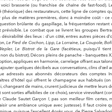
 voici brasserie (ou franchise de chaîne de fast-food). L
ié (théorique) des restaurateurs, cette ligne de comptes 
plus de matières premières, donc à moindre coût – ce 
 question brûlante du gaspillage, la fréquentation restant
nt prévisible. Le combat que se livrent les groupes Bertra
a désirabilité des lieux : d’un côté, entres autres pièces d’
ion,
Le Pied de Cochon, Lipp, La Lorraine, La Coupole, Bof
epler, Le Bistrot de la Gare
(facétieux, puisqu’il tien
 non du bistrot). Décors pleins de panache – banquettes X
 option, appliques en harmonie, carrelage offrant aux talo
 ajouter quelques décibels aux conversations, clins d’œil 
ue adressés aux abonnés décorateurs des comptes I
tres d’hôtel qui offrent le champagne aux habitués (on
, changeant de mains, crurent judicieux de mettre leurs d
t sont sorties affaiblies de ce choix), service virevoltant (
 Claude Sautet
Garçon !
, pas son meilleur film certes, 
isir une ambiance unique avec justesse). Il faut croire q
mique, puisque l’excellent
Après vous
, de Pierre Salvadori