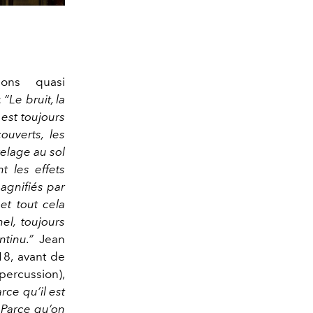
ions quasi
:
“Le bruit, la
est toujours
ouverts, les
relage au sol
t les effets
agnifiés par
et tout cela
el, toujours
tinu.”
Jean
18, avant de
percussion),
rce qu’il est
. Parce qu’on