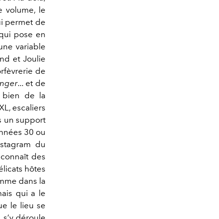
e volume, le
qui permet de
qui pose en
 une variable
nd et Joulie
orfèvrerie de
inger
... et de
t bien de la
XL, escaliers
ns un support
années 30 ou
nstagram du
 connaît des
élicats hôtes
comme dans la
mais qui a le
ue le lieu se
, s’y déroule