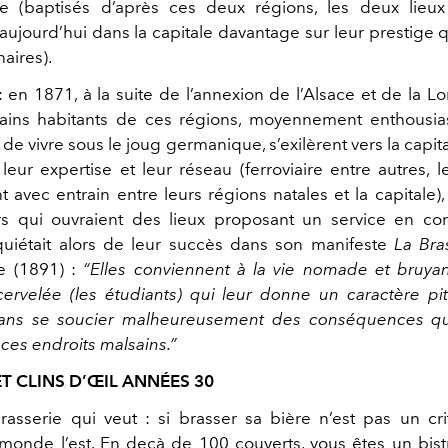
ne (baptisés d’après ces deux régions, les deux lieux
aujourd’hui dans la capitale davantage sur leur prestige q
naires).
en 1871, à la suite de l’annexion de l’Alsace et de la Lo
tains habitants de ces régions, moyennement enthousi
de vivre sous le joug germanique, s’exilèrent vers la capita
 leur expertise et leur réseau (ferroviaire entre autres, l
t avec entrain entre leurs régions natales et la capitale)
rs qui ouvraient des lieux proposant un service en con
quiétait alors de leur succès dans son manifeste
La Bra
le (1891) :
“Elles conviennent à la vie nomade et bruya
ervelée (les étudiants) qui leur donne un caractère pi
sans se soucier malheureusement des conséquences qu’
ces endroits malsains.”
T CLINS D’ŒIL ANNÉES 30
rasserie qui veut : si brasser sa bière n’est pas un crit
monde l’est. En deçà de 100 couverts, vous êtes un bistr