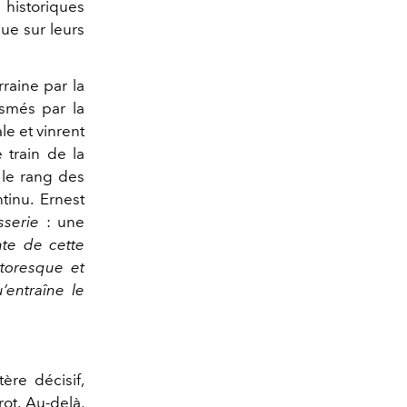
 historiques
ue sur leurs
rraine par la
asmés par la
le et vinrent
e train de la
, le rang des
tinu. Ernest
sserie
: une
nte de cette
ttoresque et
entraîne le
ère décisif,
ot. Au-delà,