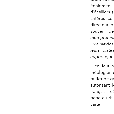
également 
d’écaillers
critères c
directeur 
souvenir d
mon premier
il y avait de
leurs plat
euphorique.
Il en faut 
théologien 
buffet de ga
autorisant 
français – c
baba au rhu
carte.