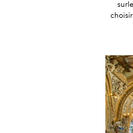
surl
choisi