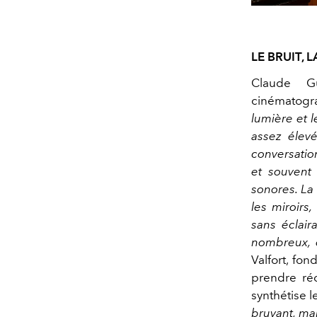
LE BRUIT,
Claude G
cinématogra
lumière et 
assez élevé
conversation
et souvent 
sonores. La
les miroirs
sans éclair
nombreux, e
Valfort, fon
prendre réc
synthétise 
bruyant, mai