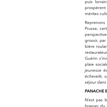
puis lorrai
prospèrent 
mérites culi
Reprenons : 
Prusse, cer
perspective 
grossir, par
bière roulan
restaurateu
Guérin s’in
plaie socia
jeunesse éc
échevelé, 
séjour dans 
PANACHE E
N’est pas b
brasser du 