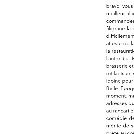
bravo, vous
meilleur all
commander 
filigrane la
difficileme
atteste de l
la restaurat
l’autre
Le W
brasserie et
rutilants en
idoine pour
Belle Epoq
moment, maî
adresses qui
au rancart e
comédie de
mérite de sa
prête au co