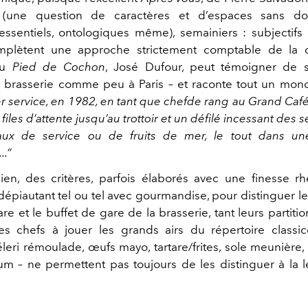
(une question de caractères et d’espaces sans do
 (essentiels, ontologiques même), semainiers : subjectifs
omplètent une approche strictement comptable de la cl
du
Pied de Cochon
, José Dufour, peut témoigner de 
e brasserie comme peu à Paris – et raconte tout un mo
 service, en 1982, en tant que chefde rang au Grand Caf
s files d’attente jusqu’au trottoir et un défilé incessant des
eaux de service ou de fruits de mer, le tout dans u
..”
bien, des critères, parfois élaborés avec une finesse r
dépiautant tel ou tel avec gourmandise, pour distinguer le
re et le buffet de gare de la brasserie, tant leurs partitio
les chefs à jouer les grands airs du répertoire classi
éleri rémoulade, œufs mayo, tartare/frites, sole meunière
m – ne permettent pas toujours de les distinguer à la l