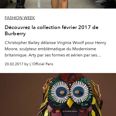
FASHION WEEK
Découvrez la collection février 2017 de
Burberry
Christopher Bailey délaisse Virginia Woolf pour Henry
Moore, sculpteur emblématique du Modernisme
britannique. Arty par ses formes et aérien par ses
textures, le vestiaire séduit par ses mailles asymétriques,
20.02.2017 by L'Officiel Paris
ses vestes samouraï et ses chaussures-chaussettes à
talons monolithes. Quelques liquettes en broderie
anglaise donnent, déjà, des envies d'été.