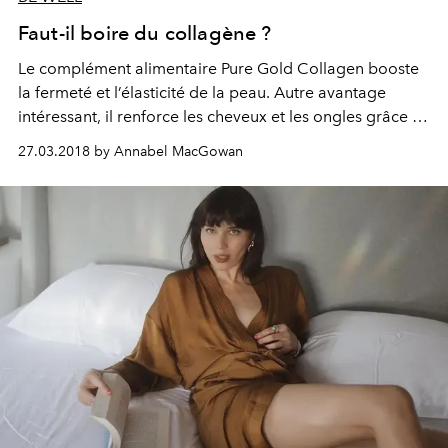
Faut-il boire du collagène ?
Le complément alimentaire Pure Gold Collagen booste
la fermeté et l’élasticité de la peau. Autre avantage
intéressant, il renforce les cheveux et les ongles grâce au
cuivre et à la biotine. À boire à jeun, en cure de un mois,
27.03.2018 by Annabel MacGowan
cette petite bouteille de collagène hydrolysé renforce et
hydrate la peau de l’intérieur. Elle est dosée à 5 g avec
dix actifs, dont les vitamines B6, C et E, du zinc, de
l’acide hyaluronique, de la N-acétylglucosamine et de la
pipérine, pour une meilleure absorption des ingrédients.