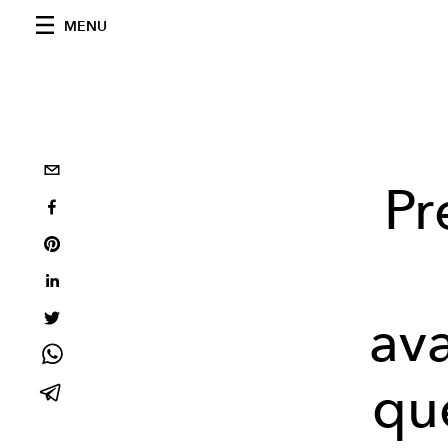
MENU
Pr
av
qu