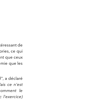
ntéressant de
ries, ce qui
ent que ceux
émie que les
d"
, a déclaré
ais ce n'est
comment le
 l'exercice)