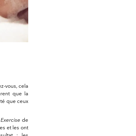
z-vous, cela
rent que la
té que ceux
 Exercise
de
s et les ont
ultat : les