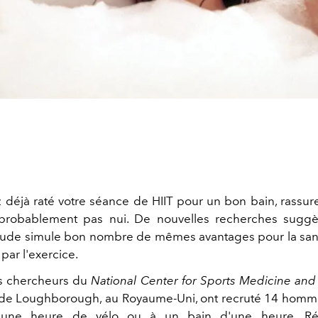
z déjà raté votre séance de HIIT pour un bon bain, rassure
probablement pas nui. De nouvelles recherches suggè
ude simule bon nombre de mêmes avantages pour la san
par l'exercice.
es chercheurs du
National Center for Sports Medicine
and
é de Loughborough, au Royaume-Uni, ont recruté 14 homme
 une heure de vélo ou à un bain d'une heure. Rés