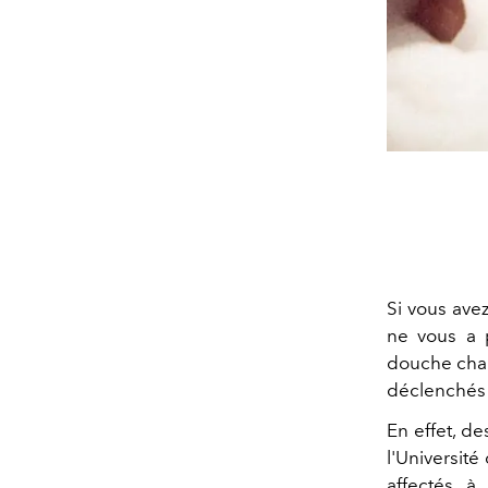
Si vous ave
ne vous a 
douche cha
déclenchés 
En effet, d
l'Universit
affectés à