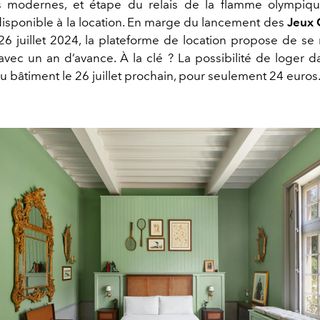
 modernes, et étape du relais de la flamme olympiqu
isponible à la location. En marge du lancement des
Jeux
26 juillet 2024, la plateforme de location propose de se
avec un an d’avance. À la clé ? La possibilité de loger 
 bâtiment le 26 juillet prochain, pour seulement 24 euros