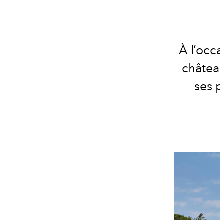
À l’occ
châtea
ses 