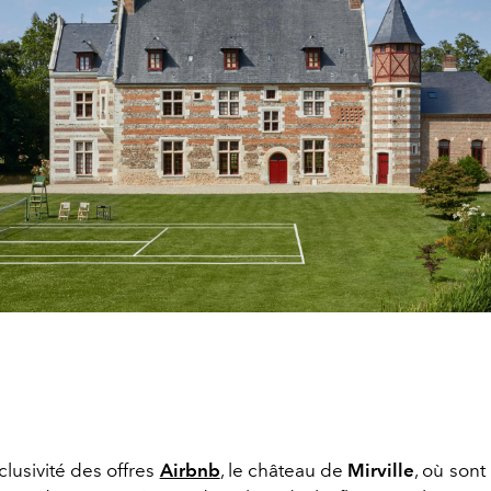
clusivité des offres
Airbnb
, le château de
Mirville
, où sont