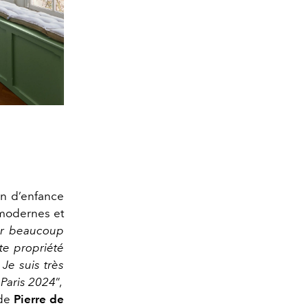
on d’enfance
 modernes et
ar beaucoup
e propriété
Je suis très
 Paris 2024
”, ​
 de
Pierre de