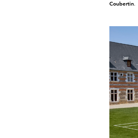
Coubertin
.