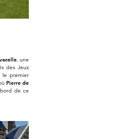
vacelle
, une
s des Jeux
 le premier
 où
Pierre de
u bord de ce