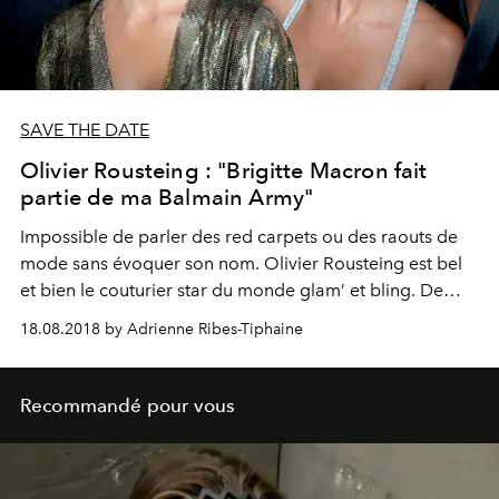
SAVE THE DATE
Olivier Rousteing : "Brigitte Macron fait
partie de ma Balmain Army"
Impossible de parler des red carpets ou des raouts de
mode sans évoquer son nom. Olivier Rousteing est bel
et bien le couturier star du monde glam’ et bling. De
Beyoncé à Brigitte Macron en passant par Le Collectif
18.08.2018 by Adrienne Ribes-Tiphaine
Noire N’est Pas Mon Métier, avec sa Balmain Army il
explose les lignes d’une mode aux contours trop lisses.
Portrait d’un jeune homme over brillant.
Recommandé pour vous