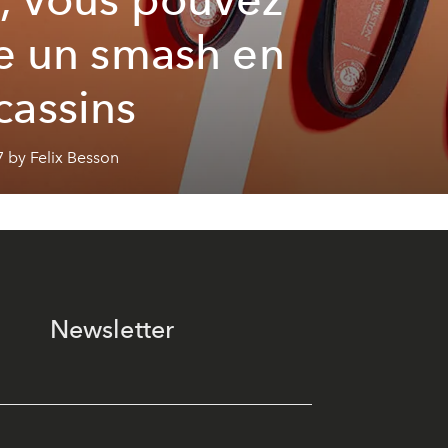
re un smash en
assins
 by Felix Besson
Newsletter