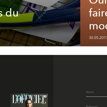
s du
fai
moc
30.05.2017