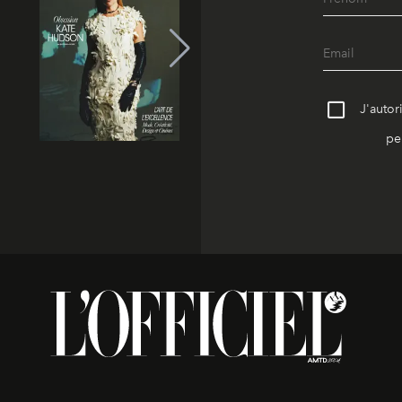
J'autor
pe