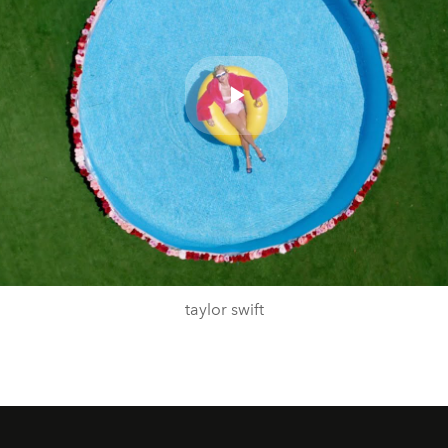
Play
Video
taylor swift