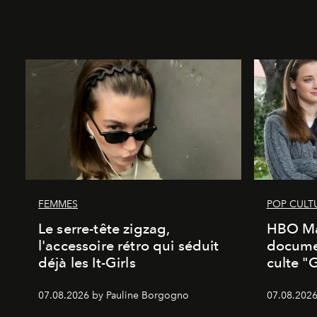
FEMMES
POP CULT
Le serre-tête zigzag,
HBO Ma
l'accessoire rétro qui séduit
documen
déjà les It-Girls
culte "
07.08.2026 by Pauline Borgogno
07.08.2026