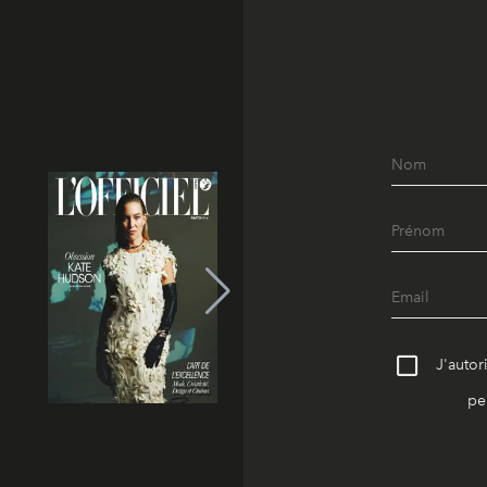
J'autor
pe