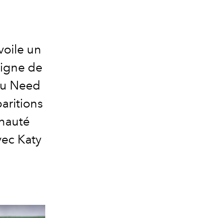
voile un
signe de
You Need
aritions
unauté
vec Katy