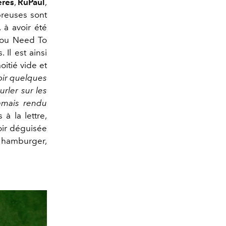
eres
,
RuPaul
,
euses sont
 à avoir été
 "You Need To
Il est ainsi
oitié vide et
eoir quelques
urler sur les
amais rendu
 à la lettre,
voir déguisée
e hamburger,