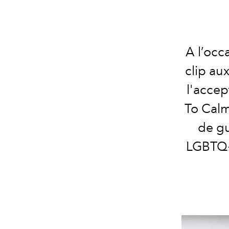
A l’occ
clip au
l'accep
To Calm
de gu
LGBTQ+ 