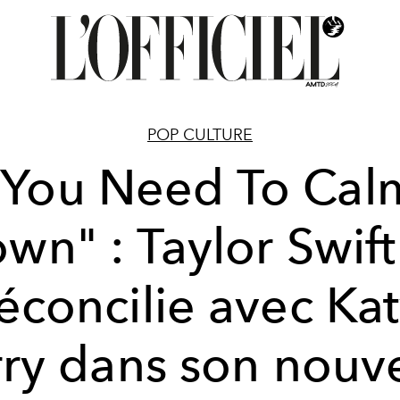
POP CULTURE
"You Need To Cal
wn" : Taylor Swift
éconcilie avec Ka
rry dans son nouv