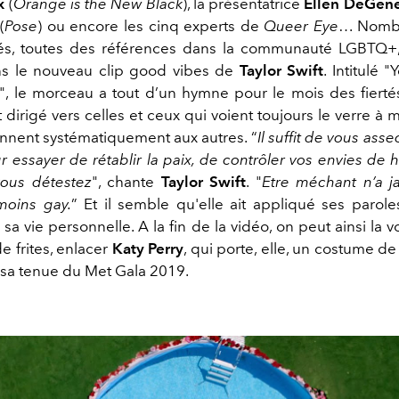
x
(
Orange is the New Black
), la présentatrice
Ellen DeGen
(
Pose
) ou encore les cinq experts de
Queer Eye
… Nombr
tés, toutes des références dans la communauté LGBTQ+,
ns le nouveau clip good vibes de
Taylor Swift
. Intitulé
 le morceau a tout d’un hymne pour le mois des fiertés. 
dirigé vers celles et ceux qui voient toujours le verre à m
ennent systématiquement aux autres. “
Il suffit de vous ass
r essayer de rétablir la paix, de contrôler vos envies de h
ous détestez
", chante
Taylor Swift
. "
Etre méchant n’a j
moins gay.
” Et il semble qu'elle ait appliqué ses paroles
 vie personnelle. A la fin de la vidéo, on peut ainsi la 
e frites, enlacer
Katy Perry
, qui porte, elle, un costume d
 sa tenue du Met Gala 2019.