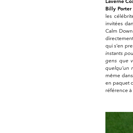
Laverne Co
Billy Porter
les célébri
invitées da
Calm Down",
directement 
qui s’en pr
instants pou
gens que v
quelqu’un 
même dans sa
en paquet d
référence à