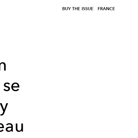
BUY THE ISSUE
FRANCE
m
 se
ty
eau