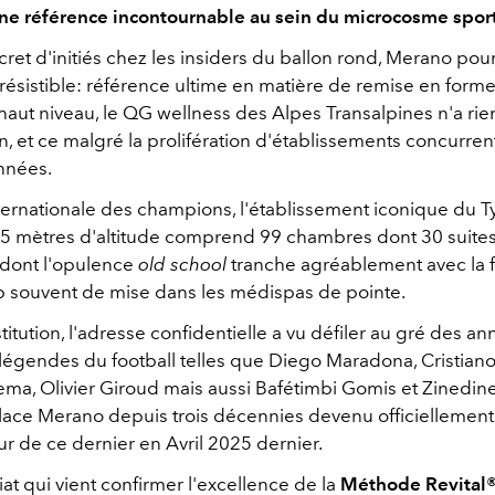
ne référence incontournable au sein du microcosme sport
cret d'initiés chez les insiders du ballon rond, Merano pou
rrésistible: référence ultime en matière de remise en form
 haut niveau, le QG wellness des Alpes Transalpines n'a ri
n, et ce malgré la prolifération d'établissements concurren
nnées.
nternationale des champions, l'établissement iconique du Tyr
5 mètres d'altitude comprend 99 chambres dont 30 suites
 dont l'opulence
old school
tranche agréablement avec la 
op souvent de mise dans les médispas de pointe.
stitution, l'adresse confidentielle a vu défiler au gré des a
égendes du football telles que Diego Maradona, Cristiano
ma, Olivier Giroud mais aussi Bafétimbi Gomis et Zinedin
alace Merano depuis trois décennies devenu officiellement
 de ce dernier en Avril 2025 dernier.
at qui vient confirmer l'excellence de la
Méthode Revital