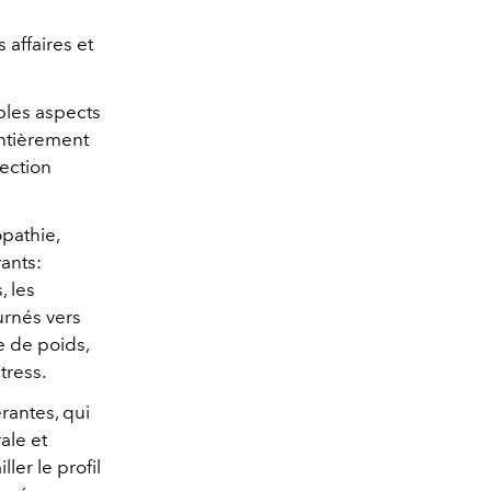
affaires et
ples aspects
entièrement
section
opathie,
ants:
, les
urnés vers
e de poids,
tress.
antes, qui
ale et
ler le profil