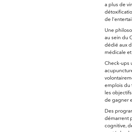
a plus de v
détoxificati
de l'entert
Une philoso
au sein du 
dédié aux di
médicale et
Check-ups ul
acupuncture,
volontaireme
emplois du 
les objectif
de gagner en
Des progra
démarrent p
cognitive, d