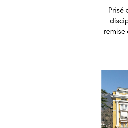
Prisé 
disci
remise 