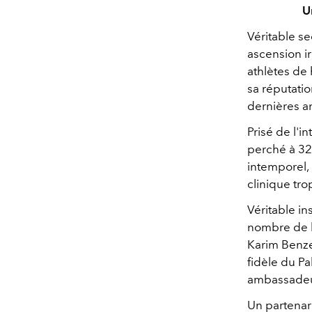
U
Véritable se
ascension i
athlètes de
sa réputatio
dernières a
Prisé de l'i
perché à 32
intemporel,
clinique tr
Véritable in
nombre de l
Karim Benze
fidèle du P
ambassadeur
Un partenari