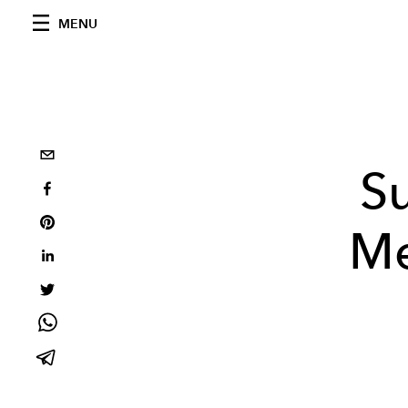
MENU
Su
Me