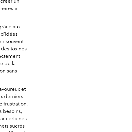
 créer un
mères et
grâce aux
 d'idées
ien souvent
 des toxines
rectement
e de la
ion sans
savoureux et
ux derniers
frustration.
s besoins,
par certaines
mets sucrés