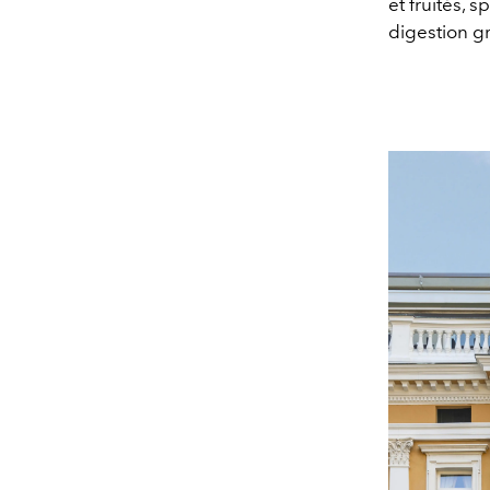
et fruités, 
digestion g