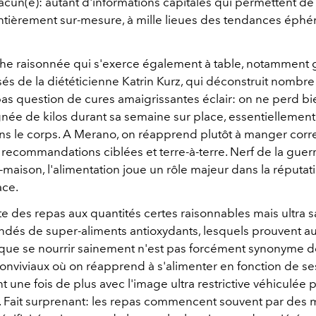
acun(e): autant d'informations capitales qui permettent de
ntièrement sur-mesure, à mille lieues des tendances éphé
e raisonnée qui s'exerce également à table, notamment 
sés de la diététicienne Katrin Kurz, qui déconstruit nombre
 pas question de cures amaigrissantes éclair: on ne perd b
née de kilos durant sa semaine sur place, essentiellement
ns le corps. A Merano, on réapprend plutôt à manger cor
recommandations ciblées et terre-à-terre. Nerf de la guerr
maison, l'alimentation joue un rôle majeur dans la réputat
ace.
e des repas aux quantités certes raisonnables mais ultra 
lindés de super-aliments antioxydants, lesquels prouvent a
que se nourrir sainement n'est pas forcément synonyme de 
onviviaux où on réapprend à s'alimenter en fonction de se
t une fois de plus avec l'image ultra restrictive véhiculée 
. Fait surprenant: les repas commencent souvent par des 