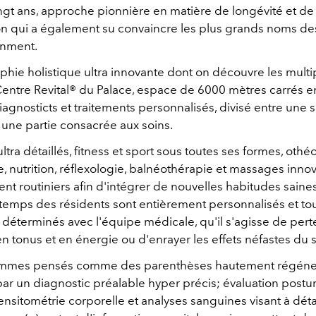
ingt ans, approche pionnière en matière de longévité et de
on qui a également su convaincre les plus grands noms des 
ainment.
phie holistique ultra innovante dont on découvre les multi
Centre Revital® du Palace, espace de 6000 mètres carrés 
agnosticts et traitements personnalisés, divisé entre une 
 une partie consacrée aux soins.
tra détaillés, fitness et sport sous toutes ses formes, othé
 nutrition, réflexologie, balnéothérapie et massages innov
nt routiniers afin d'intégrer de nouvelles habitudes saines
temps des résidents sont entièrement personnalisés et to
s déterminés avec l'équipe médicale, qu'il s'agisse de pert
 tonus et en énergie ou d'enrayer les effets néfastes du s
mmes pensés comme des parenthèses hautement régéner
ar un diagnostic préalable hyper précis; évaluation postur
ensitométrie corporelle et analyses sanguines visant à détail