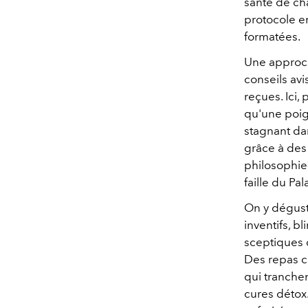
santé de ch
protocole e
formatées.
Une approch
conseils avi
reçues. Ici,
qu'une poig
stagnant da
grâce à des 
philosophie-
faille du Pal
On y dégust
inventifs, b
sceptiques 
Des repas c
qui tranchen
cures détox