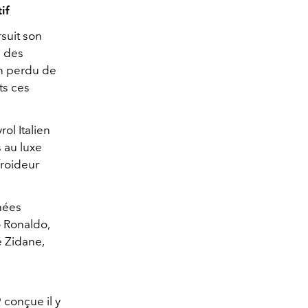
if
rsuit son
e des
en perdu de
ts ces
ol Italien
 au luxe
froideur
nnées
 Ronaldo,
e Zidane,
®
conçue il y